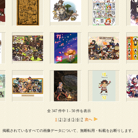
全 347 件中 1 - 50 件を表示
1
|
2
|
3
|
4
|
5
|
6
|
7
次へ
掲載されているすべての画像データについて、無断転用・転載をお断りします。