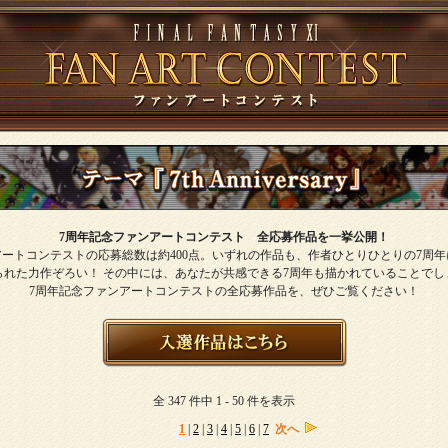
7周年記念ファンアートコンテスト 全応募作品を一挙公開！
ートコンテストの応募総数は約400点。いずれの作品も、作者ひとりひとりの7周
られた力作ぞろい！ その中には、あなたが共感できる7周年も描かれていることでし
7周年記念ファンアートコンテストの全応募作品を、ぜひご覧ください！
全 347 件中 1 - 50 件を表示
1
|
2
|
3
|
4
|
5
|
6
|
7
次へ