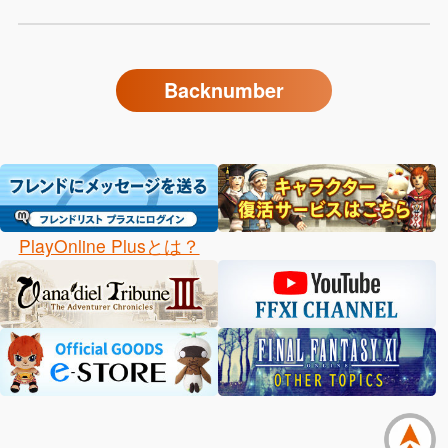
Backnumber
PlayOnline Plusとは？