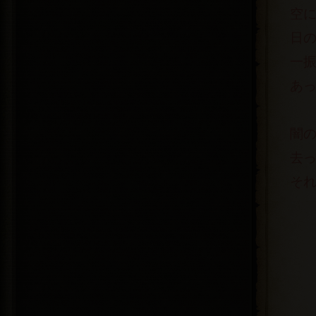
空
日
一
あっ
闇
去
そ