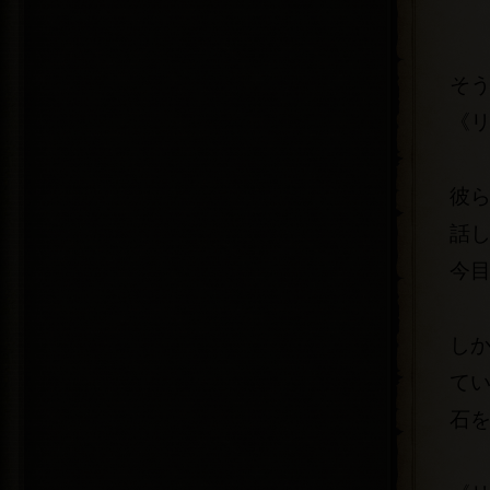
そ
《
彼ら
話
今
し
て
石