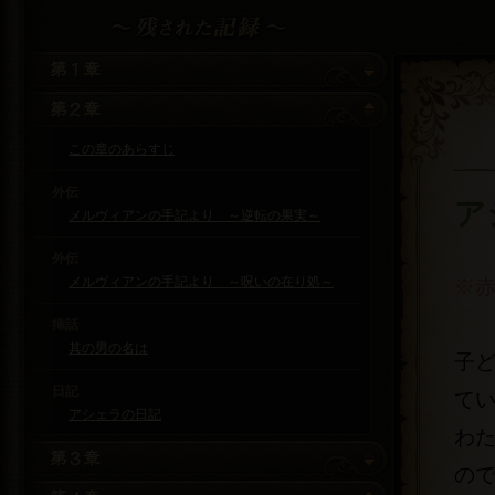
この章のあらすじ
外伝
ア
メルヴィアンの手記より ～逆転の果実～
外伝
メルヴィアンの手記より ～呪いの在り処～
※
挿話
其の男の名は
子
日記
て
アシェラの日記
わ
の