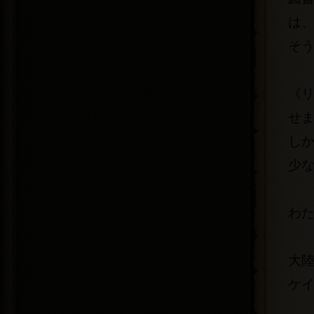
は
そ
《
せ
し
少
わ
大
ケ