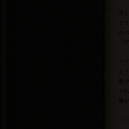
歩
そ
か
《
ア
ょ
希
そ
膝
そ