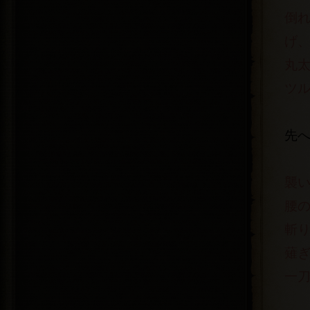
倒
げ
丸
ツ
先
襲
腰
斬
薙
一