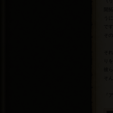
《
開
う
で
そ
そ
り
彼
そ
『