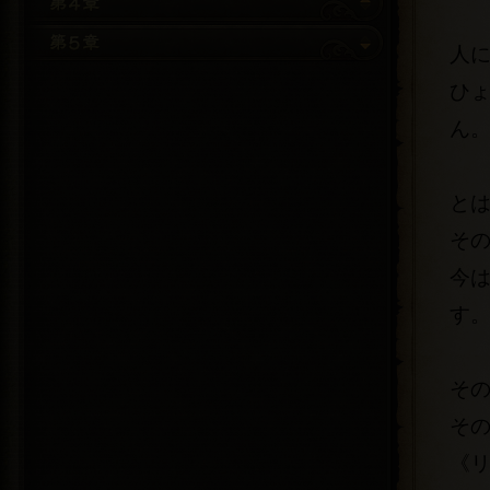
人
ひ
ん
と
そ
今
す
そ
そ
《