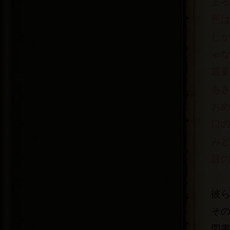
ま
色
し
ゃ
若
も
お
口
み
目
彼
そ
図