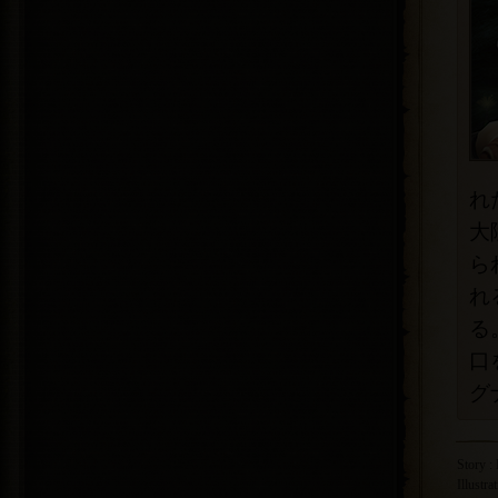
れ
大
ら
れ
る
口
グ
Story :
Illustra