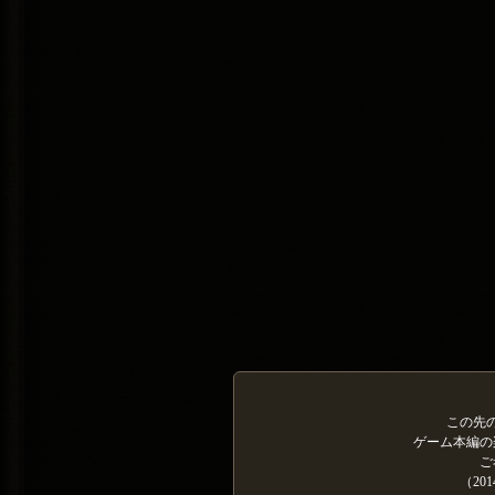
この先
ゲーム本編の
ご
（20