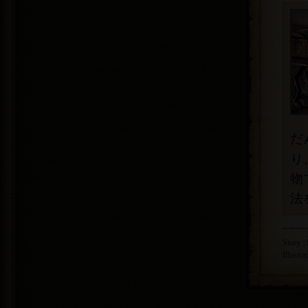
だ
り
物
法
Story :
Illustra