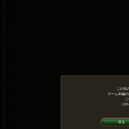
この先
ゲーム本編の
ご
（20
戻る