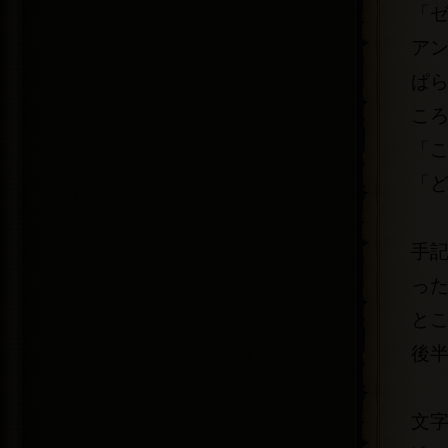
「
ア
ぱ
こ
「
「
手
っ
とこ
後
文