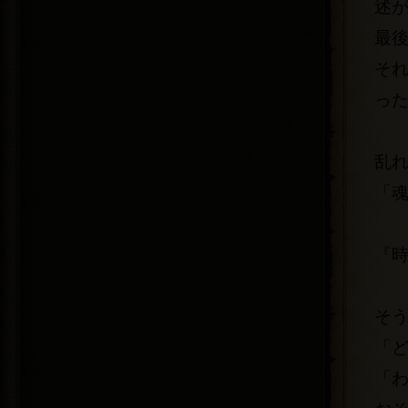
述
最
そ
っ
乱
「
『
そ
「
「