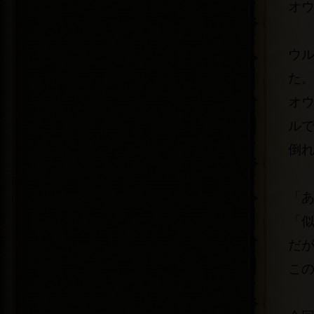
オ
ウ
た
オ
ル
倒
「
「
だ
こ