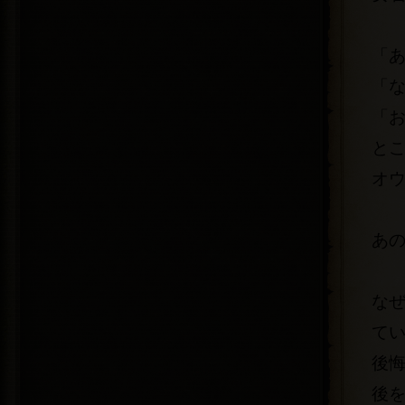
「
「
「
と
オ
あ
な
て
後
後