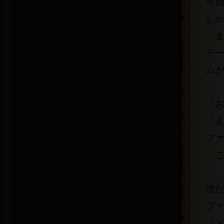
今
し
「
テ
ム
「
「
フ
「
誰
フ
「