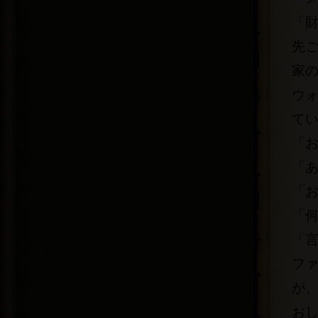
「
先
家
ウ
て
「
「
「
「
「
フ
が
お