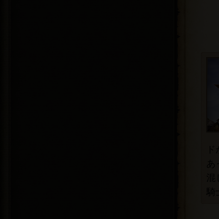
ド
あ
混
騎