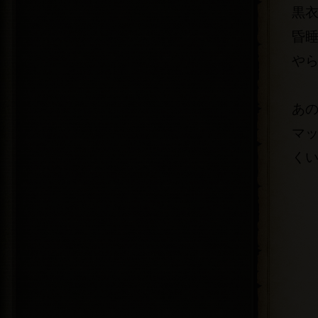
黒
昏
や
あ
マ
く