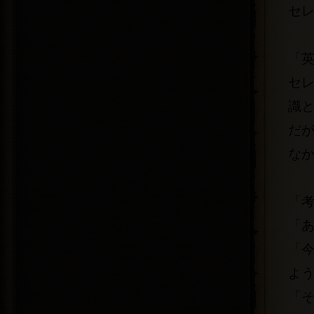
セ
「
セ
識
だ
な
「
「
「
よ
「