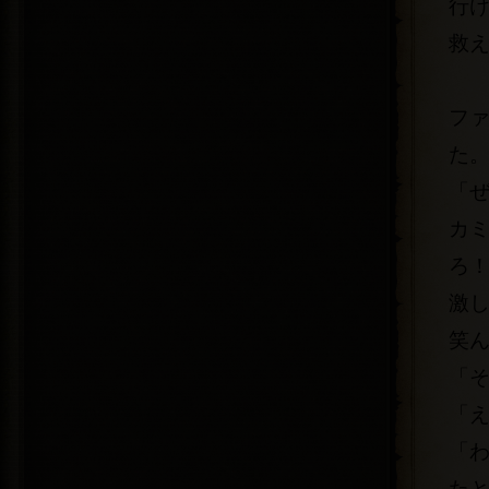
行
救
フ
た
「
カ
ろ
激
笑
「
「
「
た