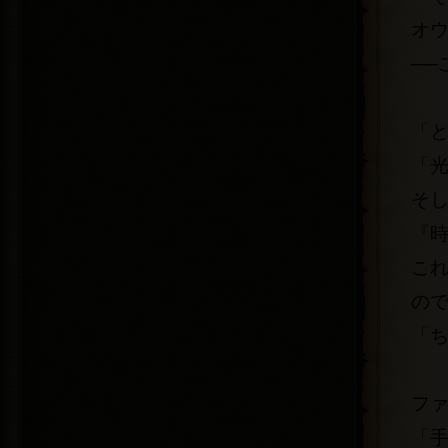
オ
──
「
「
そ
『
こ
の
「
フ
「