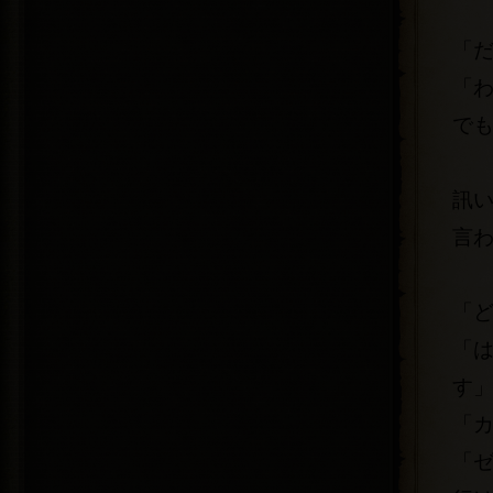
「
「
で
訊
言
「ど
「
す
「
「