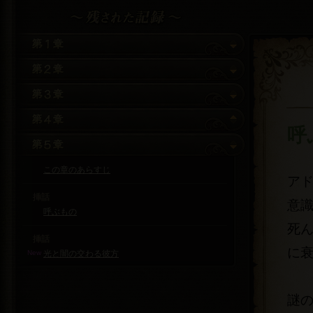
呼
この章のあらすじ
ア
挿話
意
呼ぶもの
死
挿話
に
New
光と闇の交わる彼方
謎