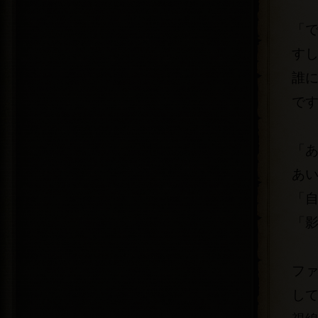
「
す
誰
で
「
あ
「
「
フ
し