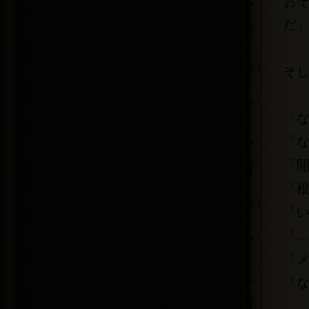
お
だ
そ
「
「
「
「
「
「
「
「