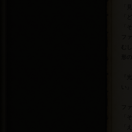
「見
「
「
フ
む
形
『
い
フ
「
「