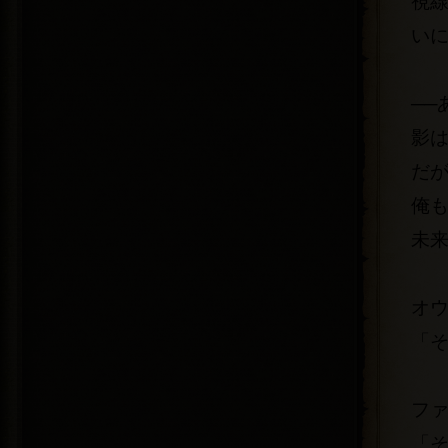
視
い
──
影
だ
俺
未
オ
「
フ
「