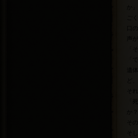
か
ご
口
声
「
「
遺
ど
そ
「
か
そ
そ