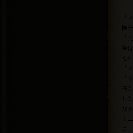
「
随
「
実
ら
「
「
確
し
な
十
ま