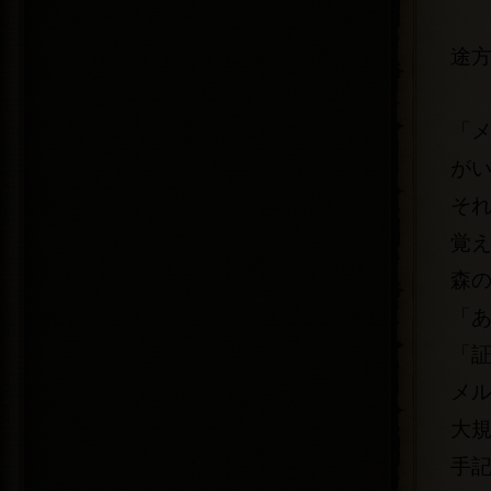
途
「
が
そ
覚
森
「
「
メ
大
手