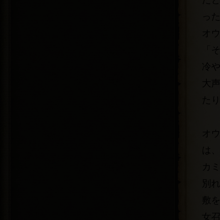
っ
オ
「
冷
大
た
オ
は
カ
別
敷
女