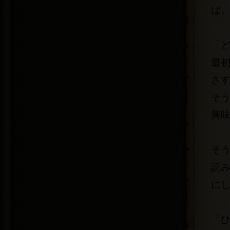
ば
「
最
さ
そ
興
そ
読
に
「