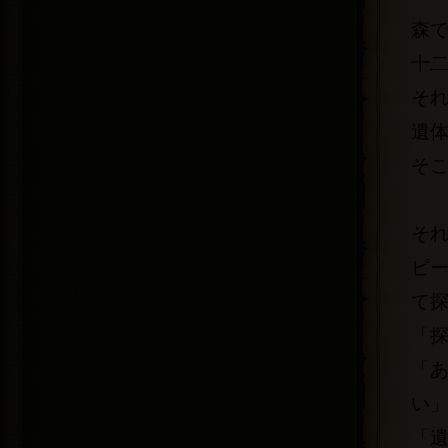
森
十
そ
遺
そ
それ
ピ
て
「
「
い
「