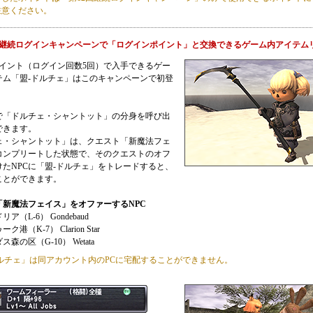
注意ください。
回継続ログインキャンペーンで「ログインポイント」と交換できるゲーム内アイテム
ポイント（ログイン回数5回）で入手できるゲー
テム「盟-ドルチェ」はこのキャンペーンで初登
で「ドルチェ・シャントット」の分身を呼び出
できます。
ェ・シャントット」は、クエスト「新魔法フェ
コンプリートした状態で、そのクエストのオフ
けたNPCに「盟-ドルチェ」をトレードすると、
ことができます。
「新魔法フェイス」をオファーするNPC
ア（L-6） Gondebaud
港（K-7） Clarion Star
森の区（G-10） Wetata
ルチェ」は同アカウント内のPCに宅配することができません。