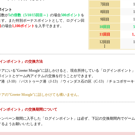
7回目
1
ポイント
8回目
1
回数が
5の倍数（5/10/15回目～）
の場合
500ポイント
を
9回目
1
ます。また特別ボーナスポイントとして、ログイン回
目
の場合
1,100ポイント
を入手できます。
10回目
5
11回目
1
12回目
1
インポイント」の交換方法
アにいる"Greeter Moogle"に話しかけると、現在所持している「ログインポイント
ポイントとゲーム内アイテムの交換を行うことができます。
（J-10） / バストゥーク港（J-13） / ウィンダス石の区（C-13） / チョコボサー
の"Greeter Moogle"に話しかけても構いません。
インポイント」の交換期間について
ャンペーン期間に入手した「ログインポイント」は必ず、下記の交換期間内でゲーム
するようお願いいたします。