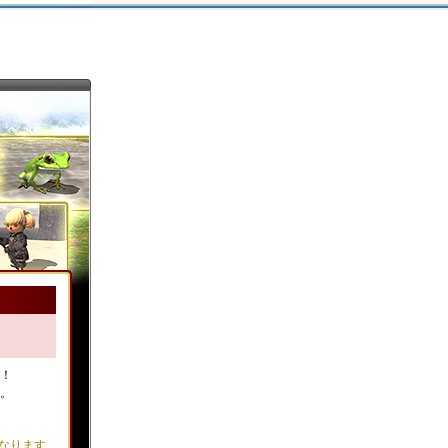
ト！
。
なります