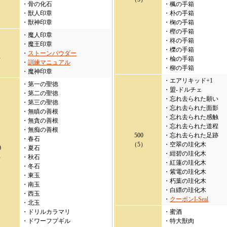
・骨の化石
・楓の手箱
・獣人印章
・朴の手箱
・獣神印章
・椈の手箱
・樫の手箱
・魔人印章
・柊の手箱
・魔王印章
・櫟の手箱
・
ストーンパウダー
）
・楡の手箱
・
訓練マニュアル
・柳の手箱
・魔神印章
・エアリキッド+1
・第一の聖徳
・盟-ドルチェ
・第二の聖徳
・忘れ去られた願い
・第三の聖徳
・忘れ去られた面影
・無瞋の善根
・忘れ去られた感触
・無貪の善根
・忘れ去られた道程
・無痴の善根
500
・忘れ去られた足跡
・春石
（5）
・空翠の珪化木
0
・夏石
・紺碧の珪化木
）
・秋石
・紅蓮の珪化木
・冬石
・紫電の珪化木
・東玉
・朽葉の珪化木
・南玉
・白縹の珪化木
・西玉
・
クーポンI-Seal
・北玉
・ドリルカラマリ
・蜜酒
・ドワーフプギル
・特大獣肉