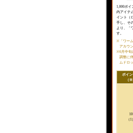
1,000
内アイテム
イント（
手し、そ
より、「
す。
※
「ワー
アカウ
※
6月中
調整に伴
ムドロ
ポイン
（※
10
（1