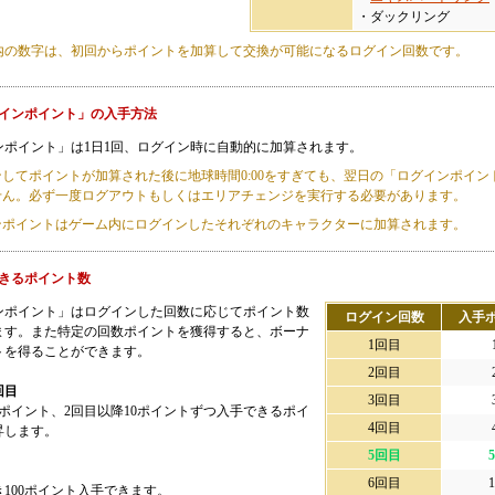
・ダックリング
内の数字は、初回からポイントを加算して交換が可能になるログイン回数です。
インポイント」の入手方法
ンポイント」は1日1回、ログイン時に自動的に加算されます。
してポイントが加算された後に地球時間0:00をすぎても、翌日の「ログインポイン
せん。必ず一度ログアウトもしくはエリアチェンジを実行する必要があります。
ンポイントはゲーム内にログインしたそれぞれのキャラクターに加算されます。
きるポイント数
ンポイント」はログインした回数に応じてポイント数
ログイン回数
入手
ます。また特定の回数ポイントを獲得すると、ボーナ
1回目
トを得ることができます。
2回目
回目
3回目
0ポイント、2回目以降10ポイントずつ入手できるポイ
4回目
昇します。
5回目
5
6回目
1
100ポイント入手できます。