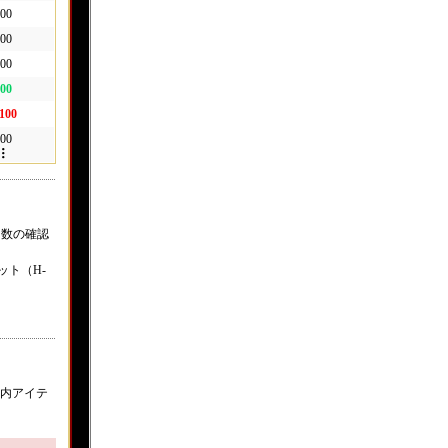
00
00
00
00
,100
00
」数の確認
キット（H-
内アイテ