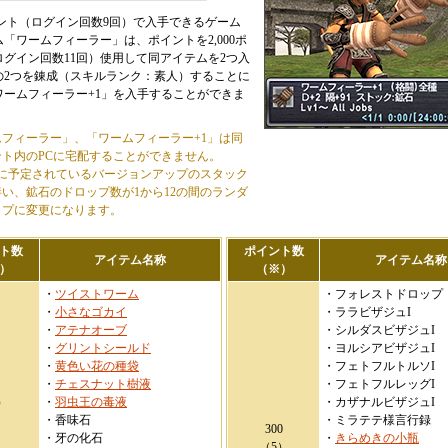
ポイント（ログイン回数9回）で入手できるゲーム
「ワームフィーラー」は、ポイントを2,000ポ
ログイン回数11回）使用して同アイテムを2つ入
の2つを錬成（スキルランク：素人）することに
ワームフィーラー+1」を入手することができま
ムフィーラー」、「ワームフィーラー+1」は同
ント内のPCに宅配することができません。
旬に予定されているバージョンアップのスタック
い、鉱石のドロップ数が1から12の間のランダ
ップに変更になります。
ト数
ポイント数
アイテム名称
アイテム名称
）
（※）
・
ツイストワーム
・フォレストドロップ
・
小さなゴカイ
・ララビザジュI
・
アテナオーブ
・シルダスビザジュI
・
グリントシールド
・ヨルシアビザジュI
・
黄色い花の種袋
・フェトフルトルソI
・
チェスナット樹液
・フェトフルレッグI
）
・
羽虫王の毒液
・カザナルビザジュI
・香味石
・ミラテテ様言行録
300
・牙の化石
・
きらめきの小瓶
（5）