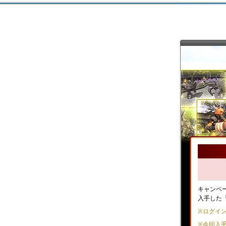
キャンペ
入手した
※
ログイ
※
今回入