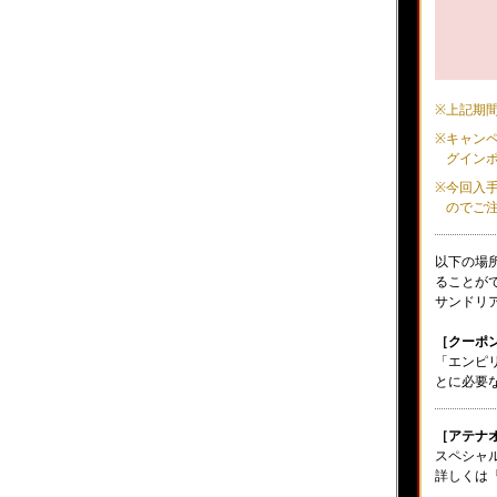
※
上記期
※
キャンペ
グイン
※
今回入
のでご
以下の場所
ることが
サンドリア港
［クーポンI
「エンピ
とに必要
［アテナ
スペシャ
詳しくは