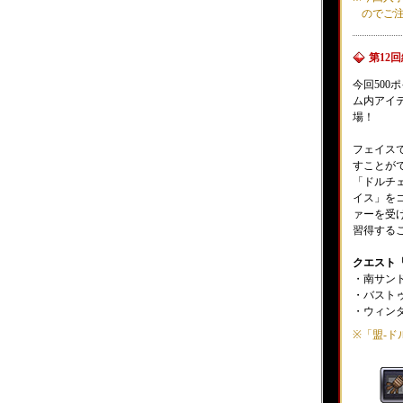
のでご
第12
今回500
ム内アイ
場！
フェイス
すことが
「ドルチ
イス」を
ァーを受
習得する
クエスト
・南サンドリ
・バストゥーク
・ウィンダス
※
「盟-ド