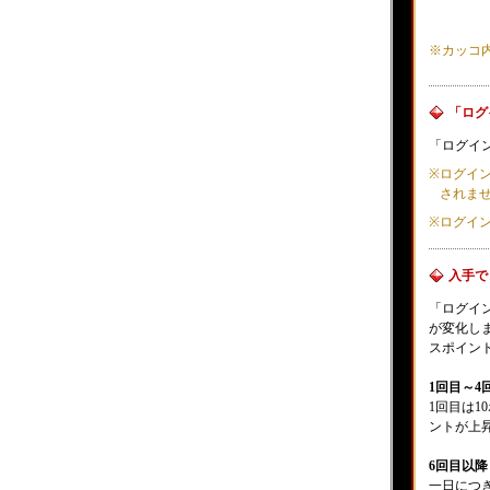
※カッコ
「ログ
「ログイ
※
ログイン
されま
※
ログイ
入手で
「ログイ
が変化し
スポイン
1回目～4
1回目は1
ントが上
6回目以降
一日につき