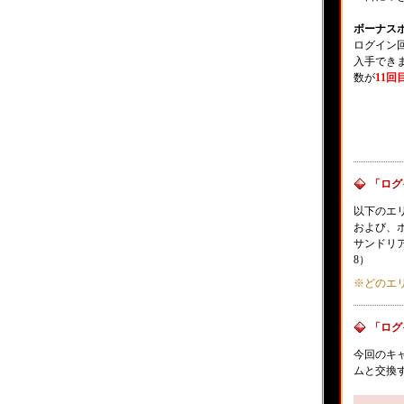
ボーナス
ログイン
入手でき
数が
11回
「ログ
以下のエリ
および、
サンドリア港
8）
※どのエリア
「ログ
今回のキ
ムと交換