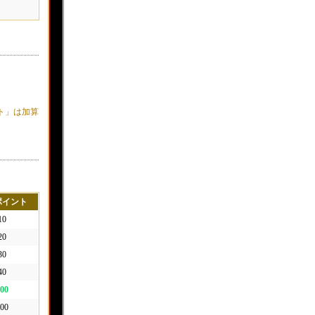
ト」は加算
ポイント
10
20
30
40
00
00