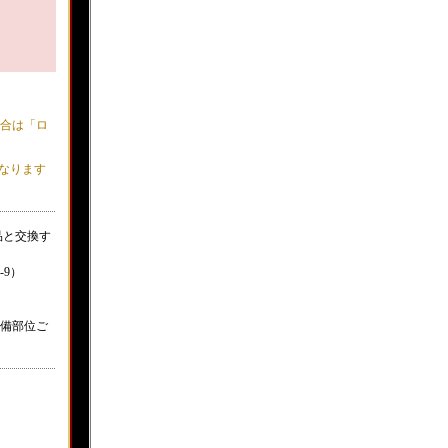
る場合は「ロ
なります
備品と交換す
-9）
備部位ご