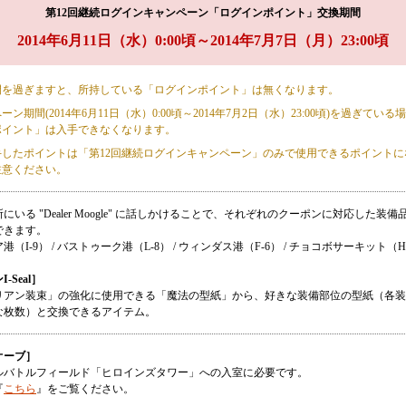
第12回継続ログインキャンペーン「ログインポイント」交換期間
2014年6月11日（水）0:00頃～2014年7月7日（月）23:00頃
間を過ぎますと、所持している「ログインポイント」は無くなります。
ーン期間(2014年6月11日（水）0:00頃～2014年7月2日（水）23:00頃)を過ぎてい
ポイント」は入手できなくなります。
手したポイントは「第12回継続ログインキャンペーン」のみで使用できるポイントに
注意ください。
にいる "Dealer Moogle" に話しかけることで、それぞれのクーポンに対応した装
できます。
（I-9） / バストゥーク港（L-8） / ウィンダス港（F-6） / チョコボサーキット（H
-Seal］
リアン装束」の強化に使用できる「魔法の型紙」から、好きな装備部位の型紙（各装
な枚数）と交換できるアイテム。
オーブ］
ルバトルフィールド「ヒロインズタワー」への入室に必要です。
『
こちら
』をご覧ください。