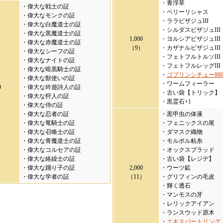
・青浮草
・偉大な戦士の証
・ベリーリシャス
・偉大なモンクの証
・ララビザジュIII
・偉大な白魔道士の証
・シルダスビザジュIII
・偉大な黒魔道士の証
1,000
・ヨルシアビザジュIII
・偉大な赤魔道士の証
（9）
・カザナルビザジュIII
・偉大なシーフの証
・フェトフルトルソIII
・偉大なナイトの証
・フェトフルレッグIII
・偉大な暗黒騎士の証
・
ゴブリンシチュー88
・偉大な獣使いの証
・ワームフィーラー
0
・偉大な吟遊詩人の証
・古い袋【トリック】
）
・偉大な狩人の証
・黒霊石+1
・偉大な侍の証
・偉大な忍者の証
・黒甲虫の体液
・偉大な竜騎士の証
・フェニックスの尾
・偉大な召喚士の証
・ダマスク織物
・偉大な青魔道士の証
・モルボル粘糸
・偉大なコルセアの証
・オックスブラッド
・偉大な絡繰士の証
・古い袋【レジデ】
・偉大な踊り子の証
2,000
・ウーツ鉱
・偉大な学者の証
（11）
・グリフィンの毛皮
・輝く透石
・マンモスの牙
・レリックアイアン
・ランスウッド原木
・
エキスパートリング