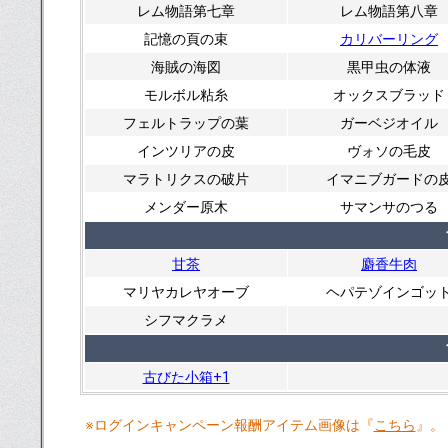
レム物語第七章
レム物語第八章
記憶の頁の束
カリバーリング
海賊の海図
黒甲虫の体液
モルボル粘糸
オックスブラッド
フェルトラップの葉
ガーベジオイル
インツリアの皮
ヴォソの毛皮
マラトリクスの破片
イマニブガードの
メンダー原木
サマンサのつる
甘茶
麝香牛肉
マリヤカレヤオーブ
ヘパテゾインゴッ
シフマクラメ
古びた小箱+1
※ログインキャンペーン報酬アイテム画像は『
こちら
』。