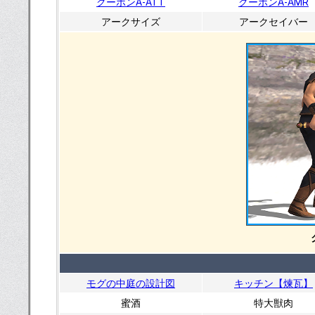
クーポンA-ATT
クーポンA-AMR
アークサイズ
アークセイバー
モグの中庭の設計図
キッチン【煉瓦】
蜜酒
特大獣肉