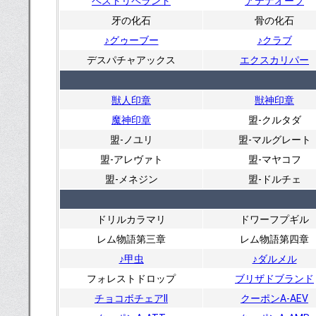
ペストリペラント
アテナオーブ
牙の化石
骨の化石
♪グゥーブー
♪クラブ
デスパチャアックス
エクスカリパー
獣人印章
獣神印章
魔神印章
盟-クルタダ
盟-ノユリ
盟-マルグレート
盟-アレヴァト
盟-マヤコフ
盟-メネジン
盟-ドルチェ
ドリルカラマリ
ドワーフプギル
レム物語第三章
レム物語第四章
♪甲虫
♪ダルメル
フォレストドロップ
ブリザドブランド
チョコボチェアII
クーポンA-AEV