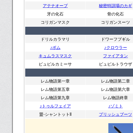
アテナオーブ
秘密特訓場のカギ
牙の化石
骨の化石
コリガンマスク
コリガンスーツ
ドリルカラマリ
ドワーフプギル
♪ボム
♪クロウラー
キュムラスマスク
ファイアタン
ピュピルカミーサ
ピュピルトラウザ
レム物語第一章
レム物語第二章
レム物語第五章
レム物語第六章
レム物語第九章
レム物語終章
♪トゥルフェイア
♪ゾミト
盟-シャントットII
プリッシュブーツ