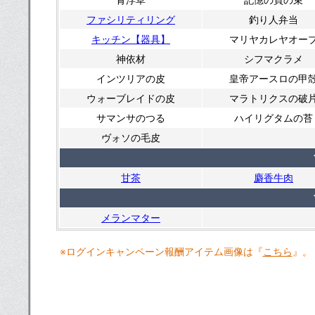
青浮草
記憶の頁の束
ファシリティリング
釣り人弁当
キッチン【器具】
マリヤカレヤオー
神依材
シフマクラメ
インツリアの皮
皇帝アースロの甲
ウォーブレイドの皮
マラトリクスの破
サマンサのつる
ハイリグタムの苔
ヴォソの毛皮
甘茶
麝香牛肉
メランマター
※ログインキャンペーン報酬アイテム画像は『
こちら
』。