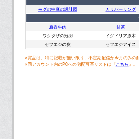
モグの中庭の設計図
カリバーリング
麝香牛肉
甘茶
ワクタザの冠羽
イグドリア原木
セフエジの皮
セフエジアイス
※賞品は、特に記載が無い限り、不定期配信か今月のみの
※同アカウント内のPCへの宅配可否リストは『
こちら
』。