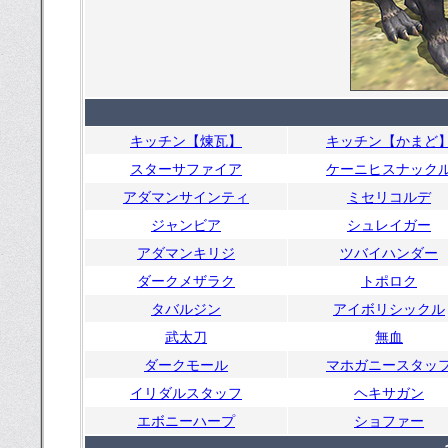
キッチン【煉瓦】
キッチン【かまど
スターサファイア
ケーニヒスナック
アダマンサインティ
ミセリコルデ
ジャンビア
シュレイガー
アダマンキリジ
ツバイハンダー
ダークメザラク
トポロク
タバルジン
アイボリシックル
武太刀
無血
ダークモール
マホガニースタッ
イリダルスタッフ
ヘキサガン
エボニーハープ
ショファー