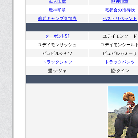
獣人印章
獣神印章
魔神印章
戦餐会の招待状
傭兵キャンプ参加券
ペストリペラント
クーポンI-S1
ユデイモンソード
ユデイモンサッシュ
ユデイモンシール
ピュピルシャツ
ピュピルカミーサ
トラックシャツ
トラックパンツ
盟-ナジャ
盟-クイン