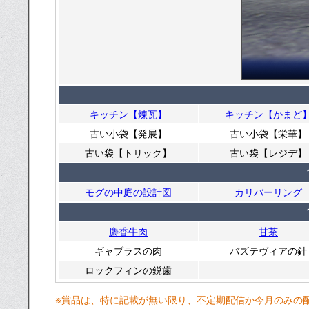
キッチン【煉瓦】
キッチン【かまど
古い小袋【発展】
古い小袋【栄華】
古い袋【トリック】
古い袋【レジデ】
モグの中庭の設計図
カリバーリング
麝香牛肉
甘茶
ギャブラスの肉
バズテヴィアの針
ロックフィンの鋭歯
※賞品は、特に記載が無い限り、不定期配信か今月のみの