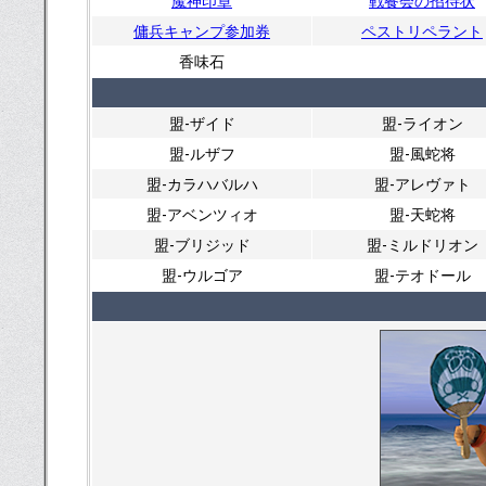
魔神印章
戦餐会の招待状
傭兵キャンプ参加券
ペストリペラント
香味石
盟-ザイド
盟-ライオン
盟-ルザフ
盟-風蛇将
盟-カラハバルハ
盟-アレヴァト
盟-アベンツィオ
盟-天蛇将
盟-ブリジッド
盟-ミルドリオン
盟-ウルゴア
盟-テオドール