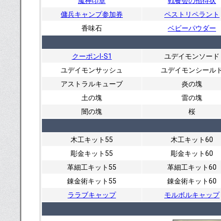
魔神印章
戦餐会の招待状
傭兵キャンプ参加券
ペストリペラント
香味石
ベビーパウダー
クーポンI-S1
ユデイモンソード
ユデイモンサッシュ
ユデイモンシール
アストラルキューブ
炎の塊
土の塊
雷の塊
闇の塊
桜
木工キット55
木工キット60
彫金キット55
彫金キット60
革細工キット55
革細工キット60
錬金術キット55
錬金術キット60
ララブキャップ
モルボルキャップ