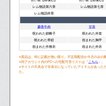
古い袋【緑魂石】
古い袋【黒魂石】
レム物語第六章
レム物語第七章
レム物語終章
麝香牛肉
甘茶
呪われた鎖帷子
呪われた外套
呪われた帯鎧
怨まれた胸甲
怨まれた作務衣
怨まれた外衣
※賞品は、特に記載が無い限り、不定期配信か今月のみの
※同アカウント内のPCへの宅配可否リストは『
こちら
』。
※サイトの不具合で非表示になっていたアイテムがあったため
た。