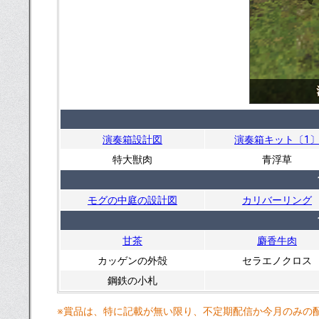
演奏箱設計図
演奏箱キット〔1
特大獣肉
青浮草
モグの中庭の設計図
カリバーリング
甘茶
麝香牛肉
カッゲンの外殻
セラエノクロス
鋼鉄の小札
※賞品は、特に記載が無い限り、不定期配信か今月のみの