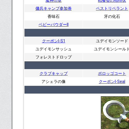
魔神印章
戦餐会の招待状
傭兵キャンプ参加券
ペストリペラント
香味石
牙の化石
ベビーパウダーII
クーポンI-S1
ユデイモンソード
ユデイモンサッシュ
ユデイモンシール
フォレストドロップ
クラブキャップ
ポロッゴコート
アシェラの像
クーポンI-Seal