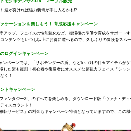
ドモグボナンザ2026 マーブル販売
！ 運が良ければ強力装備が手に入るかも!?
ヴァケーションを楽しもう！ 育成応援キャンペーン
率アップ、フェイスの性能強化など、復帰後の準備や育成をサポートす
ルコンテンツもいつも以上にお得に遊べるので、久しぶりの冒険をスム
8月のログインキャンペーン
ンキャンペーンでは、「サボテンダーの盾」など5～7月の目玉アイテムが
場した盟も復刻！初心者や復帰者にオススメな超強力フェイス「シャント
しなく！
ウントキャンペーン
ファンタジーXI」のすべてを楽しめる、ダウンロード版「ヴァナ・ディール
幅にディスカウント！
移転サービス」の料金もキャンペーン特価となっていますので、この機