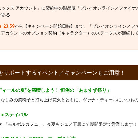
ックス アカウント」に契約中の製品版「プレイオンライン／ファイナル
がある
23:59
から【キャンペーン開始日時】まで、「プレイオンライン／フ
ビスアカウントのオプション契約（キャラクター）のステータスが継続し
者をサポートするイベント／キャンペーンもご用意！
ディールの夏”を満喫しよう！ 恒例の「あますず祭り」
おなじみの祭囃子と打ち上げ花火とともに、ヴァナ・ディールにいつ
フェスティバル
た「モルボルカフェ」。今夏もジュノ下層にて期間限定で営業します！