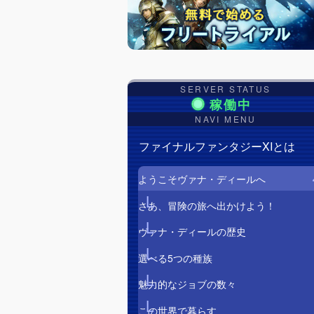
SERVER STATUS
NAVI MENU
ファイナルファンタジーXIとは
ようこそヴァナ・ディールへ
さあ、冒険の旅へ出かけよう！
ヴァナ・ディールの歴史
選べる5つの種族
魅力的なジョブの数々
この世界で暮らす