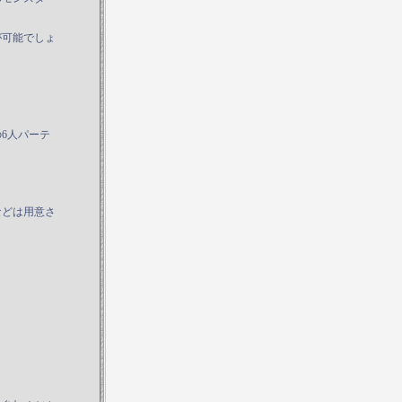
が可能でしょ
6人パーテ
などは用意さ
。