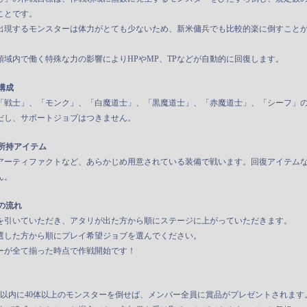
ことです。
出現するモンスターは体力がとても少ないため、新米傭兵でも比較的楽に倒すこと
領域内で働く特殊な力の影響によりHPやMP、TPなどが自動的に回復します。
構成
の「戦士」、「モンク」、「白魔道士」、「黒魔道士」、「赤魔道士」、「シーフ」の
だし、サポートジョブはつきません。
所持アイテム
アーティファクトなど、あらかじめ用意されている装備で戦います。回復アイテム
ん。
の流れ
を引いていただき、アタリが出た方から順にステージに上がっていただきます。
選した方から順にプレイ希望ジョブを選んでください。
ーが全て揃った時点で作戦開始です！
分以内に40体以上のモンスターを倒せば、メンバー全員に賞品がプレゼントされます