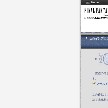
「雲霞の如
す。
アサルト
この作戦は
XIを未体