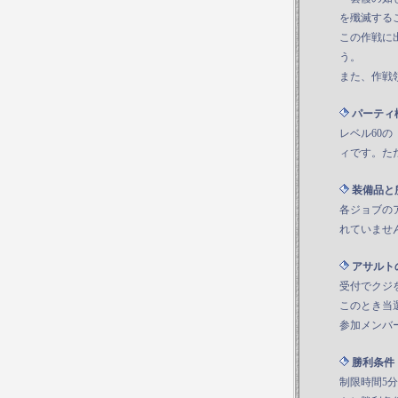
を殲滅する
この作戦に
う。
また、作戦
パーティ
レベル60
ィです。た
装備品と
各ジョブの
れていませ
アサルト
受付でクジ
このとき当
参加メンバ
勝利条件
制限時間5