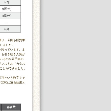
↓(2)
↑(圏外)
↑(圏外)
→
↓(5)
通り、今回も旧貨幣
しました。
を誇っています。ま
」も引き続き人気が
ているのが両手鎌の
ポンスキル「カタス
ることができました。
778という数字をそ
000に迫る結果と
存在数