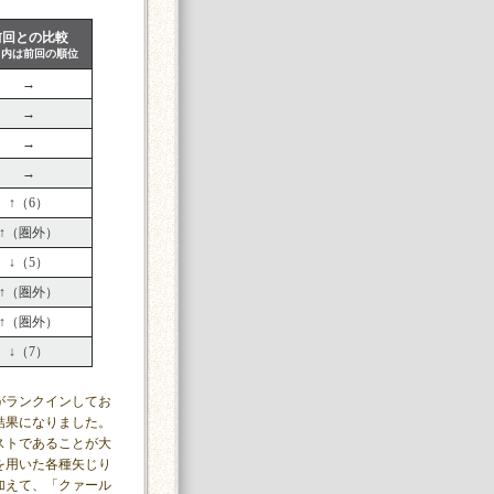
前回との比較
）内は前回の順位
→
→
→
→
↑（6）
↑（圏外）
↓（5）
↑（圏外）
↑（圏外）
↓（7）
がランクインしてお
結果になりました。
ストであることが大
を用いた各種矢じり
加えて、「クァール