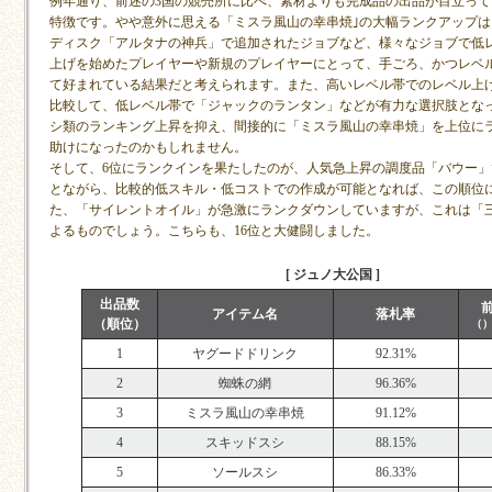
例年通り、前述の3国の競売所に比べ、素材よりも完成品の出品が目立っ
特徴です。やや意外に思える「ミスラ風山の幸串焼｣の大幅ランクアップ
ディスク「アルタナの神兵」で追加されたジョブなど、様々なジョブで低
上げを始めたプレイヤーや新規のプレイヤーにとって、手ごろ、かつレベ
て好まれている結果だと考えられます。また、高いレベル帯でのレベル上
比較して、低レベル帯で「ジャックのランタン」などが有力な選択肢とな
シ類のランキング上昇を抑え、間接的に「ミスラ風山の幸串焼」を上位に
助けになったのかもしれません。
そして、6位にランクインを果たしたのが、人気急上昇の調度品「バウー
とながら、比較的低スキル・低コストでの作成が可能となれば、この順位
た、「サイレントオイル」が急激にランクダウンしていますが、これは「
よるものでしょう。こちらも、16位と大健闘しました。
[ ジュノ大公国 ]
出品数
アイテム名
落札率
（順位）
（
1
ヤグードドリンク
92.31%
2
蜘蛛の網
96.36%
3
ミスラ風山の幸串焼
91.12%
4
スキッドスシ
88.15%
5
ソールスシ
86.33%