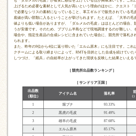
も「ダルメルの毛皮」が着実に順位を上げている点が興味深いです。これ
上げるため必要な素材として人気が高いという理由のほかに、クエスト「
で必要なシリスの素材になっていること、革工ギルドで販売されている毛
底値が高い部類に入るということが挙げられます。たとえば、「大羊の毛
値よりも低い場合がありますが、「ダルメルの毛皮」はほとんどの場合、
うが安価です。そのため、ブブリム半島などで現地調達するのが難しい、
場合や、指定生産品の合成レシピに含まれていた場合に、競売所で落札さ
られます。
また、昨年の9位から4位に返り咲いた「エルム原木」にも注目です。これ
クチームによる取り締まりによって、RMTを目的とした合成を続けていた
しつづけ、「紙兵」の自給率が上がってきた現状を反映した結果といえる
[ 競売所出品数ランキング ]
[ サンドリア王国 ]
出品数
アイテム名
落札率
（順位）
（
1
堀ブナ
93.33%
2
黒虎の毛皮
91.49%
3
雄羊の毛皮
87.68%
4
エルム原木
85.17%