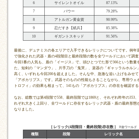
6
サイレントオイル
87.13%
7
バウー
79.28%
8
アトルガン黄金貨
90.99%
9
忍だすき【紙兵】
85.38%
10
ギガントスキッド
91.56%
最後に、デュナミスの各エリアで入手できるレリックについてです。例年
で強化された武器・盾の4段階目と最終段階の数を全ワールドにおいて調査
今回1番の人気も、盾の「イージス」で、頭ひとつでた形で366という数量
た、短剣の「マンダウ」、片手刀の「鬼哭」、楽器の「ギャッラルホルン
高く、いずれも今回200を超えました。そんな中、急激な追い上げをみせ
「アポカリプス」です。武器そのものの性能もさることながら、専用ウェ
トロフィ」の効果も相まって、141もの「アポカリプス」の存在を確認す
なお、総数では第4段階で558、最終段階では1869と、それぞれ昨年の353、
れぞれ大きく上回り、全ワールドに存在するレリック武器・盾の最終形態が2
なりました。
[ レリック(4段階目・最終段階)存在数 ]
※全ワールド
種類
段階
レリック名