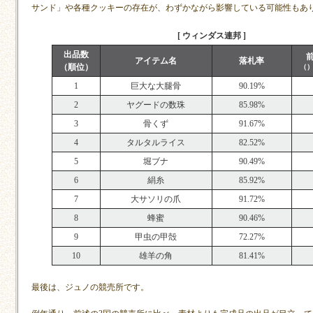
サンド」や各種クッキーの存在が、わずかながら影響している可能性もあ
[ ウィンダス連邦 ]
出品数
アイテム名
落札率
（順位）
（
1
巨大な大腿骨
90.19%
2
ヤグードの数珠
85.98%
3
骨くず
91.67%
4
タルタルライス
82.52%
5
堀ブナ
90.49%
6
絹糸
85.92%
7
大サソリの爪
91.72%
8
蜂蜜
90.46%
9
甲虫の甲殻
72.27%
10
雄羊の角
81.41%
最後は、ジュノの競売所です。