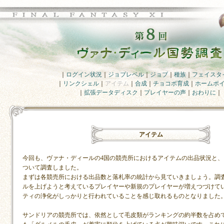
｜
ログイン状況
｜
ジョブレベル
｜
ジョブ
｜
種族
｜
フェイスタ
｜
リンクシェル
｜
アイテム
｜
合成
｜
チョコボ育成
｜
ホームポ
｜
拡張データディスク
｜
プレイヤーの声
｜
おわりに
｜
アイテム
今回も、ヴァナ・ディールの4国の競売所におけるアイテムの出品状況と
ついて調査しました。
まずは各競売所における出品数と落札率の統計から見ていきましょう。調
ルを上げようと考えているプレイヤーや新規のプレイヤーが増えつづけて
ティの浄化がしっかりと行われていることを感じ取れるものとなりました
サンドリアの競売所では、依然として毛皮類がランキングの約半数を占め