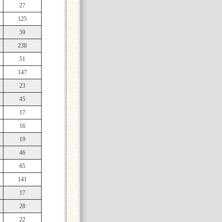
27
125
59
238
51
147
23
45
17
16
19
46
65
141
17
28
22