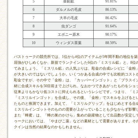
5
亜鉛鉱
91.81%
6
ダルメルの毛皮
86.13%
7
大羊の毛皮
86.42%
8
虫ダンゴ
91.64%
9
エボニー原木
90.17%
10
ウィンダス茶葉
88.59%
バストゥークの競売所では、1位から4位のアイテムが3年間不動の地位を
屈強がひしめくなか、新規でランクインした6位の「ミスリル鉱」と、8位
てみましょう。「ミスリル鉱」の人気ぶりは、彫金の合成レシピに「金粉
が大きいのではないでしょうか。いくつかある合成の中でも比較的コスト
彫金ですが、その中で「金粉」は、「カッパーインゴット」と「ブラスイ
材に合成スキルを50目前まで上げられ、なおかつできあがったものをショ
従来よりもかなり低コストに抑えられるというレシピです。つまり、「ミ
「ミスリルインゴット」を合成し、その後、「金粉」でスキルを上げると
たものと推測できます。加えて、「ミスリルグリップ」をはじめとする合
ミスリルインゴットそのものの需要が上がっていることも少なからず影響
また「蜂蜜」は、「蜂の巣のかけら」集めの副産物として出品数が安定し
ゥークにおいては、「やまびこ薬」などの素材として需要があります。そ
クインは当然の結果なのかもしれません。