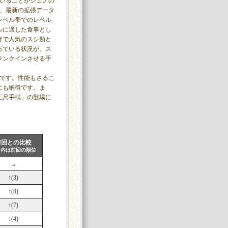
ていることがジュノの
は、最新の拡張データ
レベル帯でのレベル
ルに適した食事とし
げで人気のスシ類と
っている状況が、ス
ランクインさせる手
」です。性能もさるこ
にも納得です。ま
三尺手拭」の登場に
前回との比較
）内は前回の順位
→
↑(3)
↑(8)
↑(7)
↓(4)