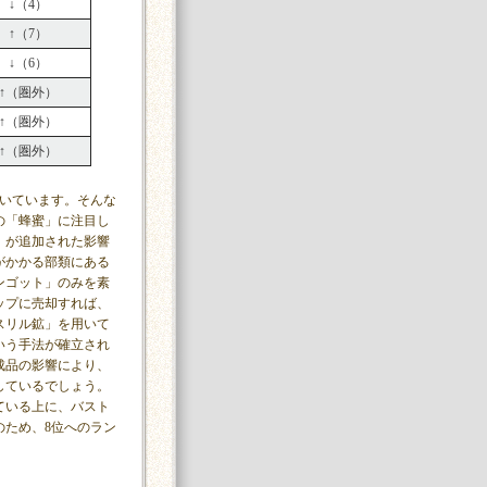
↓（4）
↑（7）
↓（6）
↑（圏外）
↑（圏外）
↑（圏外）
築いています。そんな
の「蜂蜜」に注目し
」が追加された影響
がかかる部類にある
ンゴット」のみを素
ップに売却すれば、
スリル鉱」を用いて
いう手法が確立され
成品の影響により、
しているでしょう。
ている上に、バスト
のため、8位へのラン