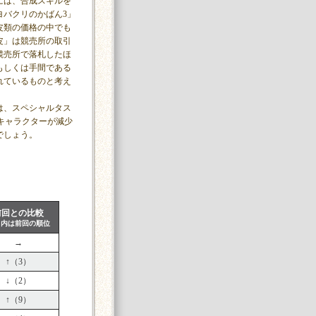
には、合成スキルを
ヨバクリのかばん3」
皮類の価格の中でも
皮」は競売所の取引
競売所で落札したほ
もしくは手間である
れているものと考え
は、スペシャルタス
キャラクターが減少
でしょう。
前回との比較
）内は前回の順位
→
↑（3）
↓（2）
↑（9）