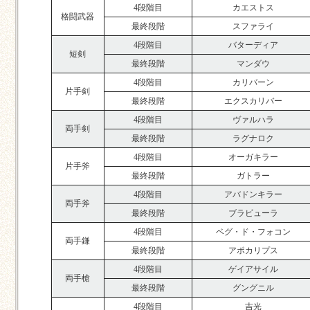
4段階目
カエストス
格闘武器
最終段階
スファライ
4段階目
バターディア
短剣
最終段階
マンダウ
4段階目
カリバーン
片手剣
最終段階
エクスカリバー
4段階目
ヴァルハラ
両手剣
最終段階
ラグナロク
4段階目
オーガキラー
片手斧
最終段階
ガトラー
4段階目
アバドンキラー
両手斧
最終段階
ブラビューラ
4段階目
ベグ・ド・フォコン
両手鎌
最終段階
アポカリプス
4段階目
ゲイアサイル
両手槍
最終段階
グングニル
4段階目
吉光