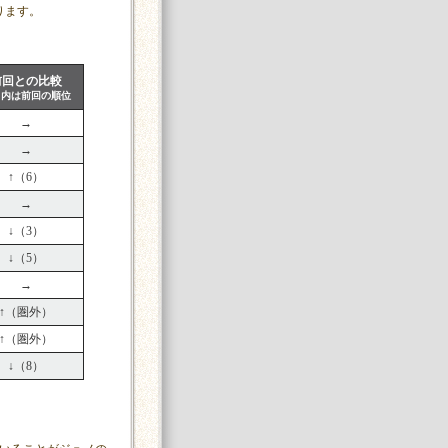
ります。
前回との比較
）内は前回の順位
→
→
↑（6）
→
↓（3）
↓（5）
→
↑（圏外）
↑（圏外）
↓（8）