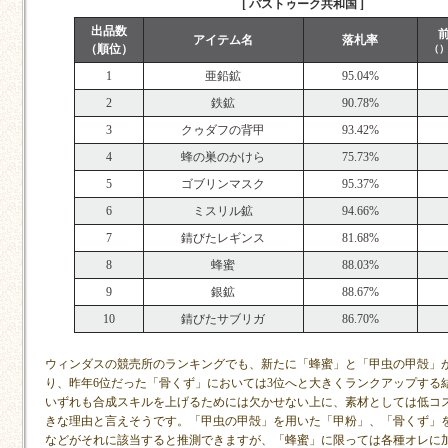
[ バストゥーク共和国 ]
出品数
アイテム名
落札率
（順位）
（
1
亜鉛鉱
95.04%
2
鉄鉱
90.78%
3
クゥダフの背甲
93.42%
4
蜂の巣のかけら
75.73%
5
ゴブリンマスク
95.37%
6
ミスリル鉱
94.66%
7
錆びたレギンス
81.68%
8
蜂蜜
88.03%
9
銀鉱
88.67%
10
錆びたサブリガ
86.70%
ウィンダスの競売所のランキングでも、新たに「蜂蜜」と「甲虫の甲殻」
り、昨年6位だった「骨くず」においては3位へと大きくランクアップする
いずれも合成スキルを上げるためには欠かせない上に、素材としては低コ
きな理由と言えそうです。「甲虫の甲殻」を用いた「甲粉」、「骨くず」
などがそれに該当すると推測できますが、「蜂蜜」に限っては各種オレに