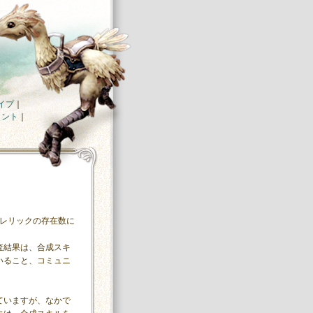
イプ
｜
イント
｜
、レリックの存在数に
査結果は、合成スキ
いること、コミュニ
。
ていますが、なかで