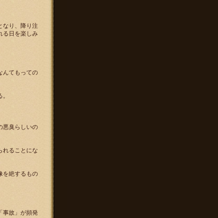
となり、降り注
れる日を楽しみ
。
なんてもっての
る。
の悪臭らしいの
られることにな
像を絶するもの
「事故」が頻発