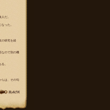
旅人だ。
になった。
夜の研究を経
話なので別の機
ある。
からは、その匂