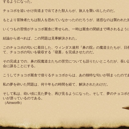
するようになった。
チョコボを追いかけ街道まで出てきた獣人らが、旅人を襲い出したのだ。
もとより冒険者たちは獣人を恐れていなかったのだろうが、迷惑なのは襲われた
いくつもの苦情がチョコボ厩舎に寄せられ、一時は厩舎の閉鎖まで噂されるよう
結論から述べれば、この問題は見事解決された。
このチョコボの匂いに着目した、ウィンダス連邦『鼻の院』の魔道士たちが、日
て、チョコボの匂いを吸収する「寝藁」を完成させたのだ。
その完成までの、鼻の院魔道士たちの苦労についても語りたいところだが、長い
会に譲ることにする。
こうしてチョコボ厩舎で借りるチョコボからは、あの独特な匂いが弱まったので
私の夢を砕いた問題は、何十年もの時間を経て、解決されたわけだ。
そして私は、幼い頃に見た夢を、再び見るようになった。そして、夢のチョコボ
いが漂っているのである。
（Ainworth）