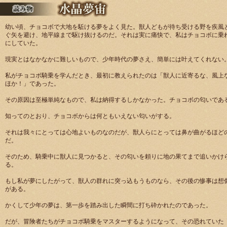
幼い頃、チョコボで大地を駈ける夢をよく見た。獣人どもが待ち受ける野を疾風
ぐ矢を避け、地平線まで駆け抜けるのだ。それは実に痛快で、私はチョコボに乗
にしていた。
現実とはなかなかに難しいもので、少年時代の夢さえ、簡単には叶えてくれない
私がチョコボ騎乗を学んだとき、最初に教えられたのは「獣人に近寄るな、風上
ほか！」であった。
その原因は至極単純なもので、私は納得するしかなかった。チョコボの匂いであ
知ってのとおり、チョコボからは何ともいえない匂いがする。
それは我々にとっては心地よいものなのだが、獣人らにとっては鼻が曲がるほど
だ。
そのため、騎乗中に獣人に見つかると、その匂いを頼りに地の果てまで追いかけ
る。
もし私が夢にしたがって、獣人の群れに突っ込もうものなら、その後の惨事は想
がある。
かくして少年の夢は、第一歩を踏み出した瞬間に打ち砕かれたのであった。
だが、冒険者たちがチョコボ騎乗をマスターするようになって、その恐れていた