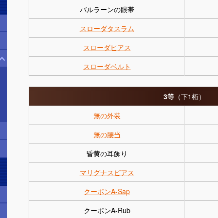
バルラーンの眼帯
スローダタスラム
スローダピアス
スローダベルト
3等
（下1桁）
無の外装
無の腰当
昏黄の耳飾り
マリグナスピアス
クーポンA-Sap
クーポンA-Rub