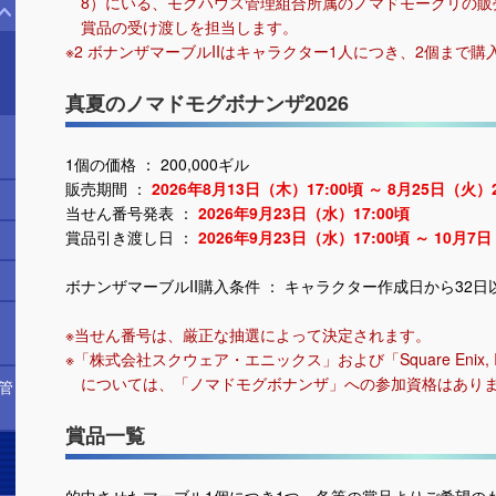
8）にいる、モグハウス管理組合所属のノマドモーグリの販
賞品の受け渡しを担当します。
※2 ボナンザマーブルIIはキャラクター1人につき、2個まで購
真夏のノマドモグボナンザ2026
1個の価格 ： 200,000ギル
販売期間 ：
2026年8月13日（木）17:00頃 ～ 8月25日（火）2
当せん番号発表 ：
2026年9月23日（水）17:00頃
賞品引き渡し日 ：
2026年9月23日（水）17:00頃 ～ 10月7日
ボナンザマーブルII購入条件 ： キャラクター作成日から32
・
※当せん番号は、厳正な抽選によって決定されます。
※「株式会社スクウェア・エニックス」および「Square Enix, Inc.
については、「ノマドモグボナンザ」への参加資格はあり
管
賞品一覧
的中させたマーブル1個につき1つ、各等の賞品よりご希望の