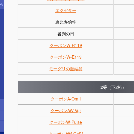
エクゼター
恵比寿釣竿
審判の日
クーポンW-R119
クーポンW-E119
モーグリの魔結晶
2等
（下2桁）
クーポンA-OmII
クーポンAW-Vgr
クーポンW-Pulse
クーポンAW-GeIV