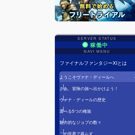
SERVER STATUS
NAVI MENU
ファイナルファンタジーXIとは
ようこそヴァナ・ディールへ
さあ、冒険の旅へ出かけよう！
ヴァナ・ディールの歴史
選べる5つの種族
魅力的なジョブの数々
この世界で暮らす