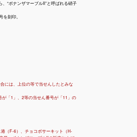
ら、“ボナンザマーブルII”と呼ばれる硝子
号を刻印。
場合には、上位の等で当せんしたとみな
号が「1」、2等の当せん番号が「11」の
ス港（F-6）、チョコボサーキット（H-