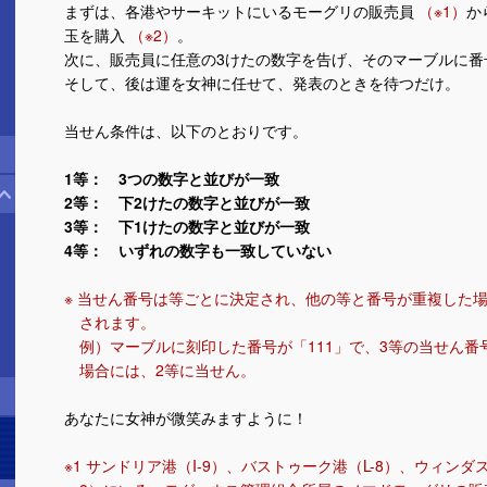
まずは、各港やサーキットにいるモーグリの販売員
（※1）
か
玉を購入
（※2）
。
次に、販売員に任意の3けたの数字を告げ、そのマーブルに番
そして、後は運を女神に任せて、発表のときを待つだけ。
当せん条件は、以下のとおりです。
1等： 3つの数字と並びが一致
2等： 下2けたの数字と並びが一致
3等： 下1けたの数字と並びが一致
4等： いずれの数字も一致していない
※ 当せん番号は等ごとに決定され、他の等と番号が重複した
されます。
例）マーブルに刻印した番号が「111」で、3等の当せん番
場合には、2等に当せん。
あなたに女神が微笑みますように！
※1 サンドリア港（I-9）、バストゥーク港（L-8）、ウィンダ