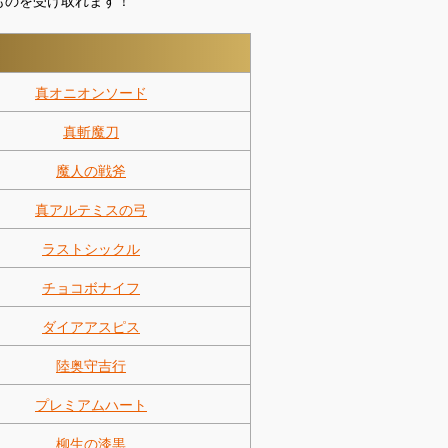
真オニオンソード
真斬魔刀
魔人の戦斧
真アルテミスの弓
ラストシックル
チョコボナイフ
ダイアアスピス
陸奥守吉行
プレミアムハート
柳生の漆黒