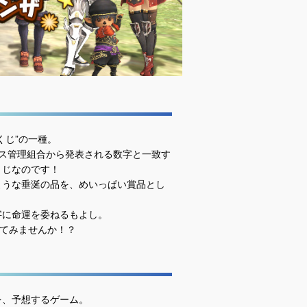
くじ”の一種。
ス管理組合から発表される数字と一致す
くじなのです！
ような垂涎の品を、めいっぱい賞品とし
字に命運を委ねるもよし。
してみませんか！？
を、予想するゲーム。