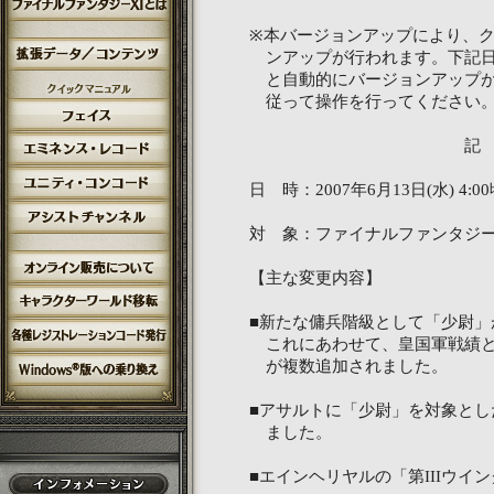
※本バージョンアップにより、
ンアップが行われます。下記日
と自動的にバージョンアップが
従って操作を行ってください
記
日 時：2007年6月13日(水) 4:0
対 象：ファイナルファンタジー
【主な変更内容】
■新たな傭兵階級として「少尉」
これにあわせて、皇国軍戦績と
が複数追加されました。
■アサルトに「少尉」を対象とし
ました。
■エインヘリヤルの「第IIIウイ