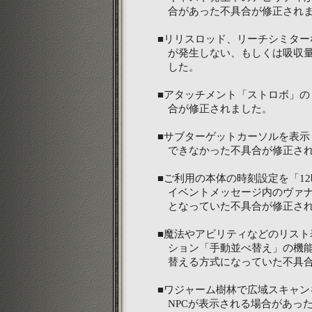
合があった不具合が修正され
■リリスロッド、リーチシミター
が発生しない、もしくは吸収量
した。
■アタッチメント「ストロボ」の
合が修正されました。
■サブターゲットカーソルを表示
できなかった不具合が修正され
■ご利用の本体の時刻設定を「1
イベントメッセージ内のヴァナ
となっていた不具合が修正され
■魔法やアビリティなどのリスト
ション「手動並べ替え」の機能
替える方式になっていた不具合
■ワジャーム樹林で広域スキャン
NPCが表示される場合があっ