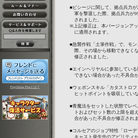
■ビシージに関して、拠点兵力が
軍を撃退した際、拠点兵力が9
されました。
※上記修正は、本バージョンア
に適用されます。
■急襲作戦「土筆作戦」で、モン
際、その場から移動できなくな
修正されました。
■エインヘリヤルに参加している
できない場合があった不具合が
■ウェポンスキル「カタストロフ
PlayOnline Plusとは？
ヒットポイントを吸収していな
■青魔法をセットした状態でレベ
トおよびセット数の上限を超え
合があった不具合が修正され
■コルセアのジョブ特性「ローデ
キャスト発生中のアビリティが