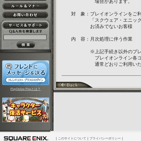
場合があります。
対 象：プレイオンラインをご
「スクウェア・エニックス 
お済みでないお客様
内 容：月次処理に伴う作業
※上記手続き以外のプレイ
プレイオンライン各コンテ
通常どおりご利用いただ
PlayOnline Plusとは？
｜
このサイトについて
｜
プライバシーポリシー
｜