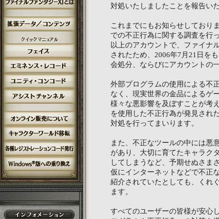
対処いたしましたことを報告い
これまでにもお知らせしており
での不正行為に関する調査を行って
以上のアカウントで、ファイナル
されたため、2006年7月21日
会処分、ならびにアカウントの
外部プログラムの使用による不
なく、現実世界の金品によるゲー
様々な悪影響を及ぼすことが考
を使用した不正行為が発見され
対処を行ってまいります。
また、不正なツールの中には悪
があり、大切に育てたキャラク
してしまうなど、予期せぬさま
仮にインターネットなどで不正
紹介されていたとしても、くれ
ます。
すべてのユーザーの皆様が安心