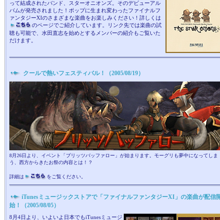
って結成されたバンド、スターオニオンズ。そのデビューアル
バムが発売されました！ポップに生まれ変わったファイナルフ
ァンタジーXIのさまざまな楽曲をお楽しみください！詳しくは
のページでご紹介しています。リンク先では楽曲の試
聴も可能で、水田直志を始めとするメンバーの紹介もご覧いた
だけます。
クールで熱いフェスティバル！（2005/08/19）
8月26日より、イベント「ブリッツバッファロー」が始まります。モーグリも夢中になってしま
う、西方からきたお祭の内容とは！？
詳細は
をご覧ください。
iTunesミュージックストアで「ファイナルファンタジーXI」の楽曲が配信
始！（2005/08/05）
8月4日より、いよいよ日本でもiTunesミュージ