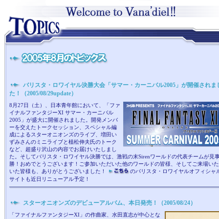
バリスタ・ロワイヤル決勝大会「サマー・カーニバル2005」が開催されま
た！（2005/08/29update）
8月27日（土）、日本青年館において、「ファ
イナルファンタジーXI サマー・カーニバル
2005」が盛大に開催されました。開発メンバ
ーを交えたトークセッション、スペシャル編
成によるスターオニオンズのライブ、増田い
ずみさんのミニライブと植松伸夫氏のトーク
など、超盛り沢山の内容でお届けいたしまし
た。そしてバリスタ・ロワイヤル決勝では、激戦の末Sirenワールドの代表チームが見
勝！おめでとうございます！ご参加いただいた他のワールドの皆様、そしてご来場いた
いた皆様も、ありがとうございました！
のバリスタ・ロワイヤルオフィシャ
サイトも近日リニューアル予定！
スターオニオンズのデビューアルバム、本日発売！（2005/08/24）
「ファイナルファンタジーXI」の作曲家、水田直志が中心とな