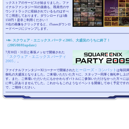
ックストアのサービスが始まりました。ファ
イナルファンタジーXIの楽曲も、既発売のサ
ウンドトラックに収録されているものはすべ
てご用意しております。ダウンロードは1曲
150円！是非ご利用ください！
※右の画像をクリックすると、iTunesダウンロ
ードページにジャンプします。
スクウェア・エニックス パーティ2005、大盛況のうちに終了！
（2005/08/01update）
7月30日・31日と幕張メッセで開催された
「スクウェア・エニックス パーティ
2005」
。
ヒーローズ・コンバット
ファイナルファンタジーXIコーナーで開催された
は毎回
御礼の大盛況となりました。ご来場いただいた方々に、スタッフ一同厚く御礼申し上げ
す。また、ご来場いただいたにもかかわらずバトルにご参加いただけなかった方々には
に申し訳ありませんでした。これからもこのようなイベントを開催してゆく予定ですの
で、ご期待ください。