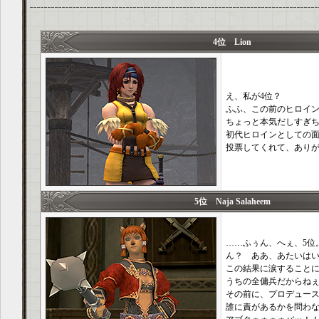
4位 Lion
え、私が4位？
ふふ、この前のヒロイ
ちょっと本気だしすぎ
初代ヒロインとしての
投票してくれて、あり
5位 Naja Salaheem
……ふぅん、へぇ、5位
ん？ ああ、あたいは
この結果に涙すること
うちの全傭兵だからね
その前に、プロデュー
誰に責があるかを問わ