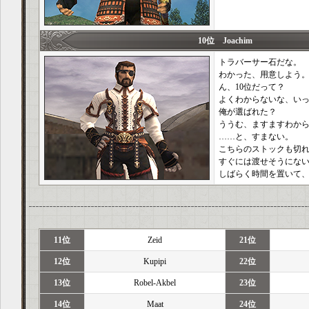
10位 Joachim
トラバーサー石だな。
わかった、用意しよう
ん、10位だって？
よくわからないな、い
俺が選ばれた？
ううむ、ますますわか
……と、すまない。
こちらのストックも切
すぐには渡せそうにな
しばらく時間を置いて
11位
Zeid
21位
12位
Kupipi
22位
13位
Robel-Akbel
23位
14位
Maat
24位