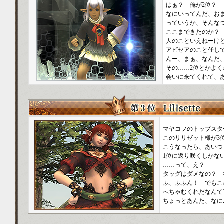
はぁ？ 俺が2位？
なにいってんだ、お
っていうか、そんな
ここまできたのか？
人のこといえねーけ
アビセアのこと任し
んー、まぁ、なんだ
その……2位とかよ
会いに来てくれて、
マヤコフのトップスタ
このリリゼット様が3
こうなったら、あいつ
1位に返り咲くしかな
……って、え？
タッグはダメなの？ 
ふ、ふふん！ でもこ
へちゃむくれだなんて
ちょっとあんた、なに