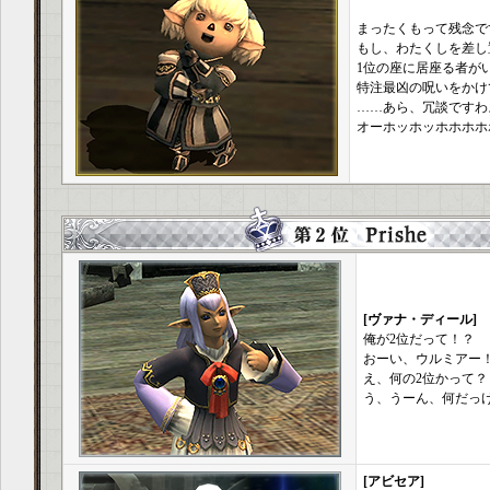
まったくもって残念で
もし、わたくしを差し
1位の座に居座る者が
特注最凶の呪いをかけ
……あら、冗談ですわ
オーホッホッホホホホ
[ヴァナ・ディール]
俺が2位だって！？
おーい、ウルミアー
え、何の2位かって？
う、うーん、何だっ
[アビセア]