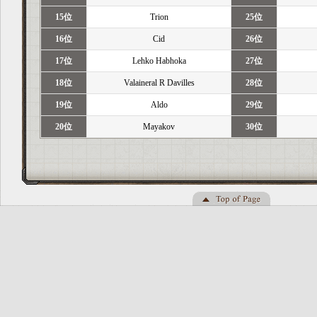
15位
Trion
25位
16位
Cid
26位
17位
Lehko Habhoka
27位
18位
Valaineral R Davilles
28位
19位
Aldo
29位
20位
Mayakov
30位