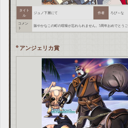
タイト
ジュノ下層にて
作者
ろび～な
ル
コメン
賑やかなこの町の喧噪が忘れられません。5周年おめでとう
ト
アンジェリカ賞