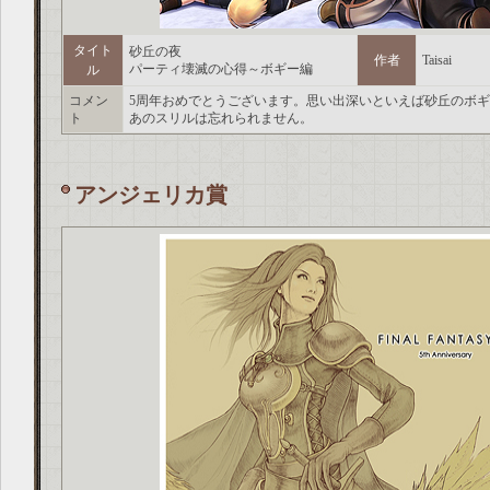
タイト
砂丘の夜
作者
Taisai
パーティ壊滅の心得～ボギー編
ル
コメン
5周年おめでとうございます。思い出深いといえば砂丘のボ
ト
あのスリルは忘れられません。
アンジェリカ賞