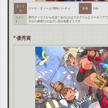
タイト
ヴァナ・ディール5周年パーティ
作者
Edih
ル
コメン
歴代ディスクから出演！左の2人はラオグリムとコーネリア
ト
大公の弟君だけは少し居心地悪そうです。
優秀賞