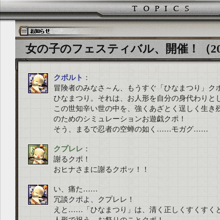
女の子のフェスティバル、開催！（2009/
クポルト
：
冒険者のみなさ～ん、もうすぐ「ひなまつり」ク
ひなまつり。それは、お人形を自分の身代わりと
この世知辛い世の中を、強くあざとく逞しく生き
のためのシミュレーションお遊戯クポ！
そう、まるで忍者の空蝉の如く……モガグ……
クプレレ
：
謝るクポ！
おヒナさまに謝るクポッ！！
い、痛た……
冗談クポよ、クプレレ！
えと……「ひなまつり」は、清く正しくすくすく