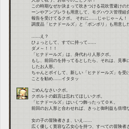
人形で祝う、お祭りのことクポ！
この時期なぜか決まって吹きつける花吹雪避けの
ーンやアンブレラも用意して、モグハウス管理組
報告を受けてるクポ。 それに……じゃじゃ～ん！
調度品「ヒナドールズ」と「ボンボリ」も用意し
……え？
ひょっとして、すでに持って……
ダメ～！！！
「ヒナドールズ」は、身代わり人形クポ。
もし、前回のを持ってるとしたら、それは、見事
したお人形。
ちゃんとポイして、新しい「ヒナドールズ」を受
ことを勧め……イタタッ
ごめんなさいクポ。
クポルトの戯言は忘れてほしいクポ。
「ヒナドールズ」はいくつ飾ったってＯＫ。
前回のお人形と合わせれば、きっと御利益も倍増
女の子の冒険者さま、いえ……
広く優しく寛容な乙女心を持つ、すべての冒険者