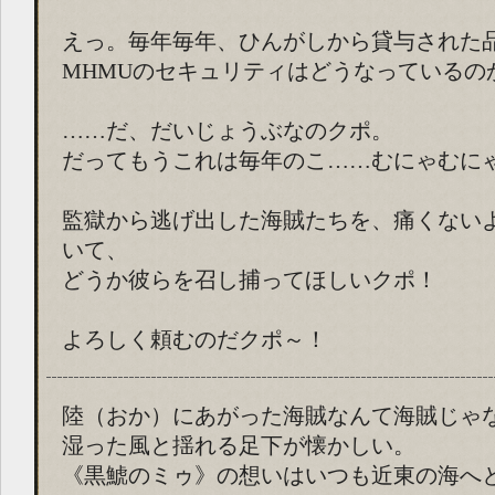
えっ。毎年毎年、ひんがしから貸与された
MHMUのセキュリティはどうなっているの
……だ、だいじょうぶなのクポ。
だってもうこれは毎年のこ……むにゃむに
監獄から逃げ出した海賊たちを、痛くない
いて、
どうか彼らを召し捕ってほしいクポ！
よろしく頼むのだクポ～！
陸（おか）にあがった海賊なんて海賊じゃ
湿った風と揺れる足下が懐かしい。
《黒鯱のミゥ》の想いはいつも近東の海へ