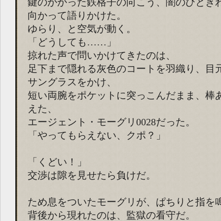
鍵のかかった鉄格子の向こう、闇のひとき
向かって語りかけた。
ゆらり、と空気が動く。
「どうしても……」
掠れた声で問いかけてきたのは、
足下まで隠れる灰色のコートを羽織り、目
サングラスをかけ、
短い両腕をポケットに突っこんだまま、棒
えた、
エージェント・モーグリ0028だった。
「やってもらえない、クポ？」
「くどい！」
交渉は隙を見せたら負けだ。
ため息をついたモーグリが、ぱちりと指を
背後から現れたのは、監獄の看守だ。