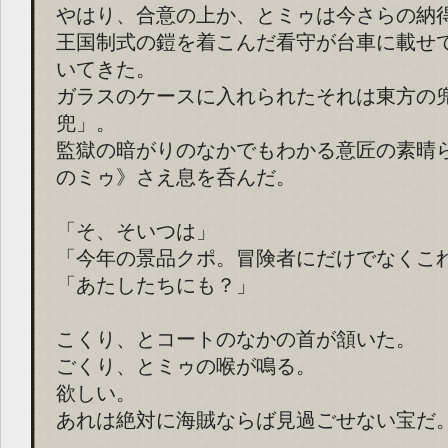
やはり、合意の上か、とミゥは今さらの納
王国制式の鎧を着こんだ看守が台車に載せ
いてきた。
ガラスのケースに入れられたそれは東方の兜
兜」。
監獄の暗がりのなかでもわかる意匠の素晴
のミゥ》さえ息を呑んだ。
「そ、そいつは」
「今年の景品クポ。冒険者にだけでなくこ
「あたしたちにも？」
こくり、とコートのなかの首が頷いた。
ごくり、とミゥの喉が鳴る。
欲しい。
あれは絶対に海賊ならば見過ごせない宝だ