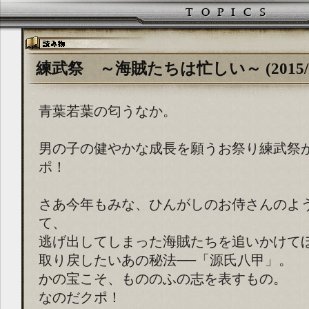
練武祭 ～海賊たちは忙しい～ (2015/04
青葉若葉の匂うなか。
男の子の健やかな成長を願うお祭り練武祭
ポ！
さあ今年もみな、ひんがしのお侍さんのよ
て、
逃げ出してしまった海賊たちを追いかけて
取り戻したいあの秘法──「源氏八甲」。
かの宝こそ、もののふの志を表すもの。
なのだクポ！