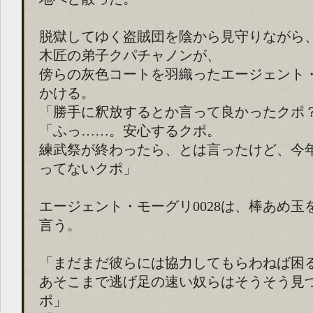
脱獄してゆく盗賊団を陰から見守りながら
木匠の弟子クパチャノンが、
傍らの灰色コートを羽織ったエージェント
かける。
「勝手に釈放するとか言って良かったクポ
「ふっ……。安心するクポ。
練武祭が終わったら、とは言ったけど、今
ってないクポ」
エージェント・モーグリ0028は、棒あめ玉
言う。
「まだまだ彼らには協力してもらわねば困
あそこまで逃げ足の速い奴らはそうそう見
ポ」