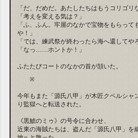
「だ、だめだ。あたしたちはもうコリゴリ
「考えを変える気は？」
「ふ、ふん。牢屋のなかで宝物をもらって
や！」
「では、練武祭が終わったら海へ還してや
「なっ……ホントか！」
ふたたびコートのなかの首が頷いた。
※
今年もまた「源氏八甲」が木匠クペルシャ
り監獄へと転送された。
《黒鯱のミゥ》の号令に合わせ、
近東の海賊たちは、盗んだ「源氏八甲」を
地へと散った。