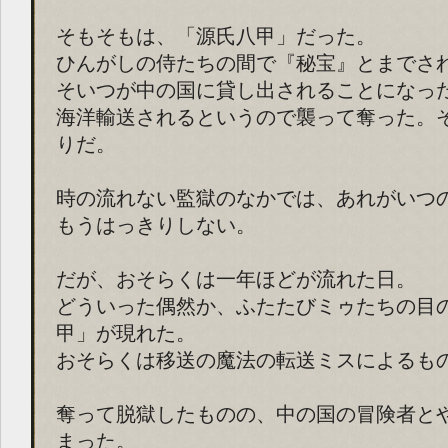
そもそもは、「源氏八甲」だった。
ひんがしの侍たちの間で『秘宝』とまでさ
そいつが中の国に貸し出されることになっ
海洋輸送されるというので襲って奪った。
りだ。
時の流れない監獄のなかでは、あれがいつ
もうはっきりしない。
だが、おそらくは一年ほどが流れた日。
どういった偶然か、ふたたびミゥたちの目
甲」が現れた。
おそらくは移送の魔法の転送ミスによるも
奪って脱獄したものの、中の国の冒険者と
まった。