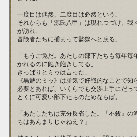
一度目は偶然、二度目は必然という。
それからも「源氏八甲」は現れつづけ、我
が訪れ、
冒険者たちに捕まって監獄へと戻る。
「もうご免だ。あたしの部下たちも毎年毎
かれるのに飽き飽きしてる」
きっぱりとミゥは言った。
《黒鯱のミゥ》は勝気で好戦的なことで知
必要とあれば、いくらでも交渉上手にだっ
とくに可愛い部下たちのためならば。
「あたしたちは充分反省した。『不殺』の
ちはあんまりじゃねえ？」