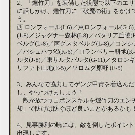
2、「燻竹刀」を装備した状態で以下のエリアに
に話しかけ、燻竹刀に「破魔の術」をかけ
う。
西 ロンフォール(I-6)／東ロンフォール(G-
(J-8)／ジャグナー森林(I-8)／バタリア丘陵(
ベルグ(L-8)／南グスタベルグ(L-8)／コンシ
／パシュハウ沼(K-6)／ロランベリー耕地(K-
ルタ(J-8)／東サルタバルタ(G-11)／タロンギ
リファト山地(E-5)／ソロムグ原野 (E-5)
3、みんなで協力してゲンジ甲冑を着込ん
し、やっつけましょう！
敵が放つウェポンスキルを燻竹刀のエン
却」で防げば防ぐほど良いことがあるかも
4、見事勝利の暁には、敵を倒したポイン
出現します。