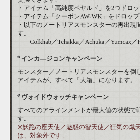
・アイテム「高純度ベヤルド」を2つドロッ
・アイテム「クーポンAW-WK」をドロッ
・以下のノートリアスモンスターの再出現
す。
Colkhab／Tchakka／Achuka／Yumcax／H
インカ―ジョンキャンペーン
モンスター／ノートリアスモンスターを倒
アイテムが、すべて「大箱」になります。
ヴォイドウォッチキャンペーン
すべてのアラインメントが最大値の状態で
す。
※妖艶の座天使／魅惑の智天使／狂気の熾
は、対象外です。