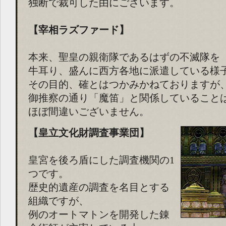
独断で裁可した由にございます。
【宰相ラズファード】
本来、聖皇の親衛隊であるはずの不滅隊を
牛耳り、盛んに西方各地に派遣している様
その目的、確とはつかみかねておりますが
御推察の通り「魔笛」と関係していること
ほぼ間違いございません。
【皇立文化財調査事業団】
皇宮を後ろ盾にした調査機関の1
つです。
歴史的遺産の調査を名目とする
組織ですが、
例のオートマトンを開発した錬