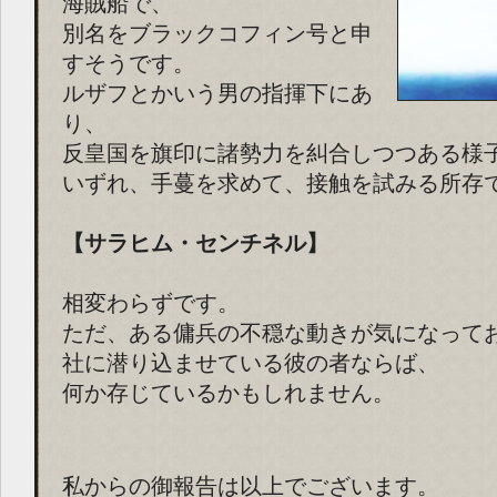
海賊船で、
別名をブラックコフィン号と申
すそうです。
ルザフとかいう男の指揮下にあ
り、
反皇国を旗印に諸勢力を糾合しつつある様
いずれ、手蔓を求めて、接触を試みる所存
【サラヒム・センチネル】
相変わらずです。
ただ、ある傭兵の不穏な動きが気になって
社に潜り込ませている彼の者ならば、
何か存じているかもしれません。
私からの御報告は以上でございます。