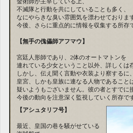
金術師が主宰している上、
不滅隊と行動を共にしていることも多く、
なにやらきな臭い雰囲気を漂わせておりま
今後、さらに重点的に情報を収集する所存
【無手の傀儡師アフマウ】
宮廷人形師であり、2体のオートマトンを
連れている少女ということ以外、詳しくは
しかし、伝え聞く言動や衣装より察するに
皇宮、しかも皇族に連なる人物であること
疑いようもございません。彼の者とすでに
今後の動向を注意深く監視していく所存で
【アシュタリフ号】
最近、皇国の巷を騒がせている