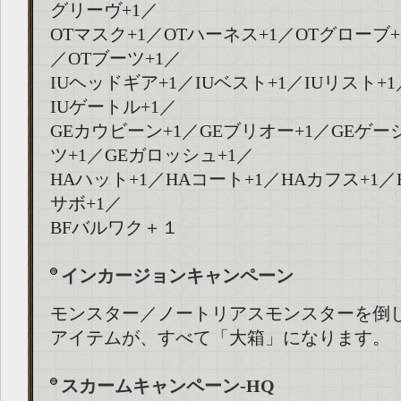
グリーヴ+1／
OTマスク+1／OTハーネス+1／OTグローブ+
／OTブーツ+1／
IUヘッドギア+1／IUベスト+1／IUリスト+1
IUゲートル+1／
GEカウビーン+1／GEブリオー+1／GEゲー
ツ+1／GEガロッシュ+1／
HAハット+1／HAコート+1／HAカフス+1／
サボ+1／
BFバルワク＋１
インカージョンキャンペーン
モンスター／ノートリアスモンスターを倒
アイテムが、すべて「大箱」になります。
スカームキャンペーン-HQ