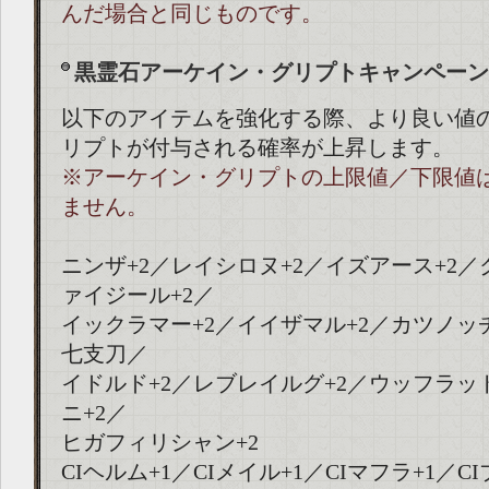
んだ場合と同じものです。
黒霊石アーケイン・グリプトキャンペーン
以下のアイテムを強化する際、より良い値
リプトが付与される確率が上昇します。
※アーケイン・グリプトの上限値／下限値
ません。
ニンザ+2／レイシロヌ+2／イズアース+2／
ァイジール+2／
イックラマー+2／イイザマル+2／カツノッ
七支刀／
イドルド+2／レブレイルグ+2／ウッフラッ
ニ+2／
ヒガフィリシャン+2
CIヘルム+1／CIメイル+1／CIマフラ+1／C