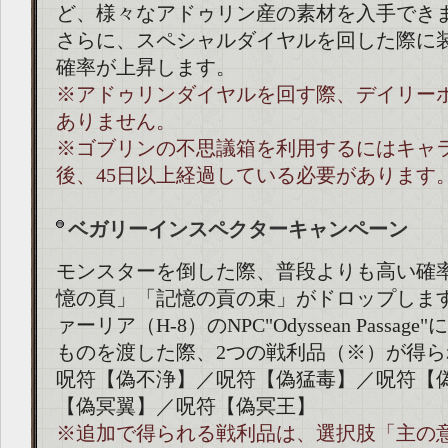
ど、様々なアドゥリン産の素材を入手でき
さらに、スペシャルダイヤルを回した際に
確率が上昇します。
※アドゥリンダイヤルを回す際、デイリー
ありません。
※ゴブリンの不思議箱を利用するにはキャ
後、45日以上経過している必要があります
ベガリーインスペクターキャンペーン
モンスターを倒した際、普段よりも高い確
憶の頁」「記憶の貢の束」がドロップしま
ァーリア（H-8）のNPC"Odyssean Passa
ものを渡した際、2つの戦利品（※）が得ら
呪符【偽不浄】／呪符【偽猛毒】／呪符【
【偽冥翼】／呪符【偽冥王】
※追加で得られる戦利品は、選択肢「主の