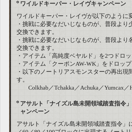
ワイルドキーパー・レイヴキャンペーン
ワイルドキーパー・レイヴが以下のように
・挑戦に必要なだいじなものが、普段より
交換できます。
・挑戦に必要なだいじなものが、普段より
交換できます。
・アイテム「高純度ベヤルド」を2つドロッ
・アイテム「クーポンAW-WK」をドロッ
・以下のノートリアスモンスターの再出現
す。
Colkhab／Tchakka／Achuka／Yumcax／H
アサルト「ナイズル島未開領域踏査指令」
ャンペーン
アサルト「ナイズル島未開領域踏査指令」にお
／60／80／100ブロックに出現するノート