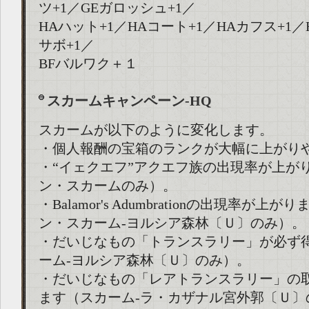
ツ+1／GEガロッシュ+1／
HAハット+1／HAコート+1／HAカフス+1／
サボ+1／
BFバルワク＋１
スカームキャンペーン-HQ
スカームが以下のように変化します。
・個人報酬の宝箱のランクが大幅に上がり
・“イェクエフ”アクエフ族の出現率が上が
ン・スカームのみ）。
・Balamor's Adumbrationの出現率が上
ン・スカーム-ヨルシア森林〔Ｕ〕のみ）。
・だいじなもの「トランスラリー」が必ず
ーム-ヨルシア森林〔Ｕ〕のみ）。
・だいじなもの「レアトランスラリー」の
ます（スカーム-ラ・カザナル宮外郭〔Ｕ〕