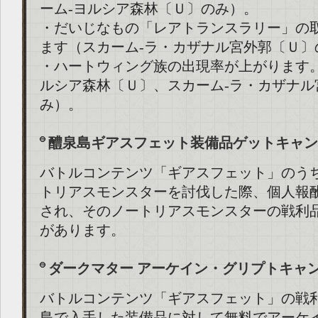
ーム-ヨルシア森林〔Ｕ〕のみ）。
・だいじなもの「レアトランスラリー」の
ます（スカーム-ラ・カザナル宮外郭〔Ｕ〕
・ハートウィング族の出現率が上がります。
ルシア森林〔Ｕ〕、スカーム-ラ・カザナル
み）。
醴泉島ギアスフェット装備品ゲットキャン
バトルコンテンツ「ギアスフェット」のう
トリアスモンスターを討伐した際、個人報
され、そのノートリアスモンスターの戦利
があります。
ダークマター アーケイン・グリプトキャ
バトルコンテンツ「ギアスフェット」の戦
島で入手した装備品に対して無料でアーケ