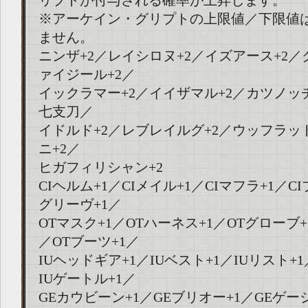
リプトが付与される確率が上昇します。
※アーケイン・グリプトの上限値／下限値
ません。
ニンザ+2／レイシロヌ+2／イズアース+2／
ァイジール+2／
イックラマー+2／イイザマル+2／カツノッ
七支刀／
イドルド+2／レブレイルグ+2／ウッフラッ
ニ+2／
ヒガフィリシャン+2
CIヘルム+1／CIメイル+1／CIマフラ+1／C
グリーヴ+1／
OTマスク+1／OTハーネス+1／OTグローブ+
／OTブーツ+1／
IUヘッドギア+1／IUベスト+1／IUリスト+1
IUゲートル+1／
GEカウビーン+1／GEブリオー+1／GEゲー