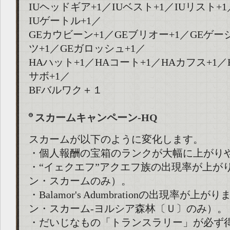
IUヘッドギア+1／IUベスト+1／IUリスト+1
IUゲートル+1／
GEカウビーン+1／GEブリオー+1／GEゲー
ツ+1／GEガロッシュ+1／
HAハット+1／HAコート+1／HAカフス+1／
サボ+1／
BFバルワク＋１
スカームキャンペーン-HQ
スカームが以下のように変化します。
・個人報酬の宝箱のランクが大幅に上がり
・“イェクエフ”アクエフ族の出現率が上が
ン・スカームのみ）。
・Balamor's Adumbrationの出現率が上
ン・スカーム-ヨルシア森林〔Ｕ〕のみ）。
・だいじなもの「トランスラリー」が必ず