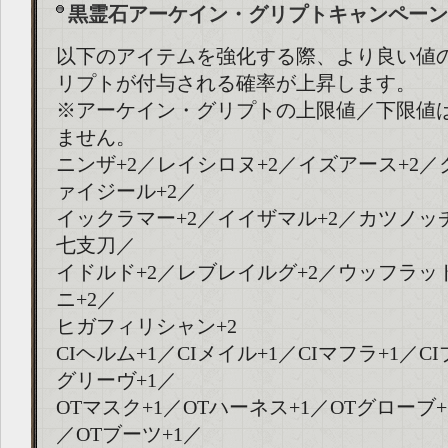
黒霊石アーケイン・グリプトキャンペーン
以下のアイテムを強化する際、より良い値
リプトが付与される確率が上昇します。
※アーケイン・グリプトの上限値／下限値
ません。
ニンザ+2／レイシロヌ+2／イズアース+2／
ァイジール+2／
イックラマー+2／イイザマル+2／カツノッ
七支刀／
イドルド+2／レブレイルグ+2／ウッフラッ
ニ+2／
ヒガフィリシャン+2
CIヘルム+1／CIメイル+1／CIマフラ+1／C
グリーヴ+1／
OTマスク+1／OTハーネス+1／OTグローブ+
／OTブーツ+1／