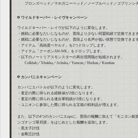
ブロンズベッド／マホガニーベッド／ノーブルベッド／ゴブリンシチュ
ワイルドキーパー・レイヴキャンペーン
ワイルドキーパー・レイヴが以下のように変化します。
・挑戦に必要なだいじなものが、普段より少ない同盟戦績で交換できま
・挑戦に必要なだいじなものが、普段より名声が低い状態で交換できま
・アイテム「高純度ベヤルド」を2つドロップします。
・アイテム「クーポンAW-WK」をドロップします。
・以下のノートリアスモンスターの再出現間隔が短縮されます。
Colkhab／Tchakka／Achuka／Yumcax／Hurkan／Kumhau
カンパニエキャンペーン
カンパニエバトルが以下のように変化します。
・査定の際に得られる経験値が2倍になります。
・査定の際に得られる連合軍戦績が2倍になります。
・ユニオンに参加した際に得られる宝箱の戦利品が増えます。
また、以下の4つのカンパニエopsに、普段の報酬に加えて「モニヨン銀貨
ンゴナンゴ翠貝貨」をはじめとした報酬を追加します。
・黒太子討伐
・金剛王討伐