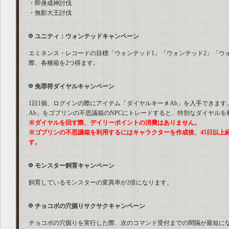
・即身成神討伐
・無影大王討伐
ユニティ：ウォンテッドキャンペーン
エミネンス・レコードの目標「ウォンテッド1」「ウォンテッド2」「ウ
際、各種箱を2つ得ます。
免罪符ダイヤルキャンペーン
1日1個、ログインの際にアイテム「ダイヤルキー＃Ab」を入手できま
Ab」をゴブリンの不思議箱のNPCにトレードすると、特別なダイヤルを
※ダイヤルを回す際、デイリーポイントの消費はありません。
※ゴブリンの不思議箱を利用するにはキャラクターを作成後、45日以上
す。
モンスター飼育キャンペーン
飼育しているモンスターの変異率が2倍になります。
チョコボの穴掘りサクサクキャンペーン
チョコボの穴掘りを実行した際、次のコマンド受付までの間隔が最短に