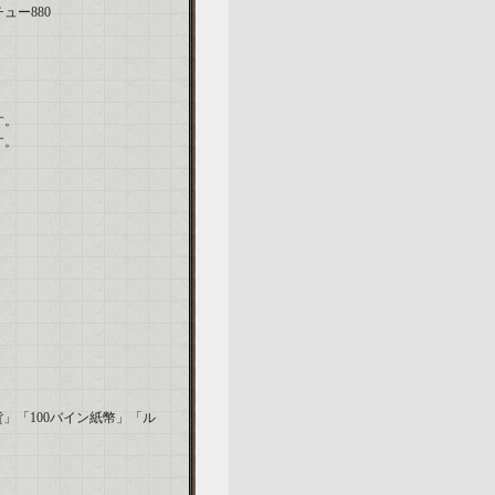
ー880
す。
す。
」「100バイン紙幣」「ル