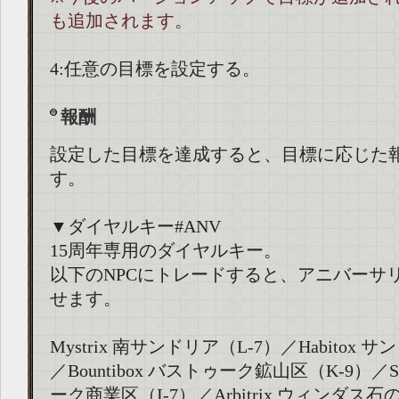
も追加されます。
4:任意の目標を設定する。
報酬
設定した目標を達成すると、目標に応じた
す。
▼ダイヤルキー#ANV
15周年専用のダイヤルキー。
以下のNPCにトレードすると、アニバーサ
せます。
Mystrix 南サンドリア（L-7）／Habitox 
／Bountibox バストゥーク鉱山区（K-9）／Sp
ーク商業区（I-7）／Arbitrix ウィンダス石