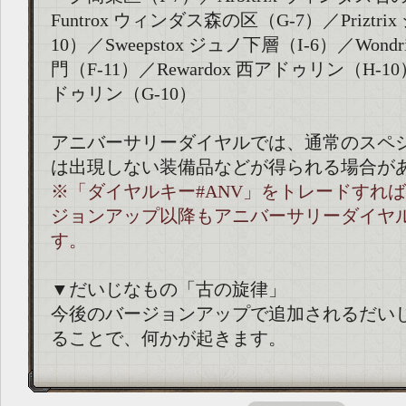
Funtrox ウィンダス森の区（G-7）／Priztri
10）／Sweepstox ジュノ下層（I-6）／Won
門（F-11）／Rewardox 西アドゥリン（H-10）
ドゥリン（G-10）
アニバーサリーダイヤルでは、通常のスペ
は出現しない装備品などが得られる場合が
※「ダイヤルキー#ANV」をトレードすれば、
ジョンアップ以降もアニバーサリーダイヤ
す。
▼だいじなもの「古の旋律」
今後のバージョンアップで追加されるだい
ることで、何かが起きます。