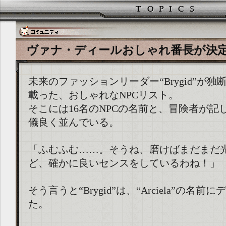
ヴァナ・ディールおしゃれ番長が決定！ (20
未来のファッションリーダー“Brygid”が独
載った、おしゃれなNPCリスト。
そこには16名のNPCの名前と、冒険者が記
儀良く並んでいる。
「ふむふむ……。そうね、磨けばまだまだ
ど、確かに良いセンスをしているわね！」
そう言うと“Brygid”は、“Arciela”の名
た。