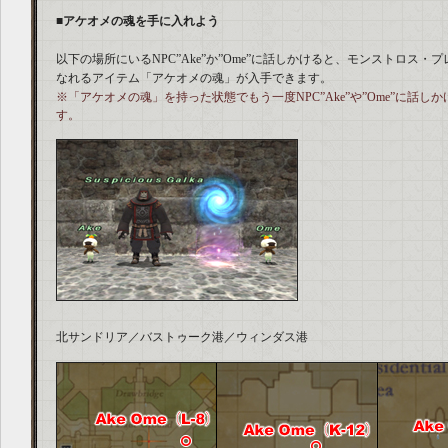
■アケオメの魂を手に入れよう
以下の場所にいるNPC”Ake”か”Ome”に話しかけると、モンストロス
なれるアイテム「アケオメの魂」が入手できます。
※「アケオメの魂」を持った状態でもう一度NPC”Ake”や”Ome”に話
す。
北サンドリア／バストゥーク港／ウィンダス港