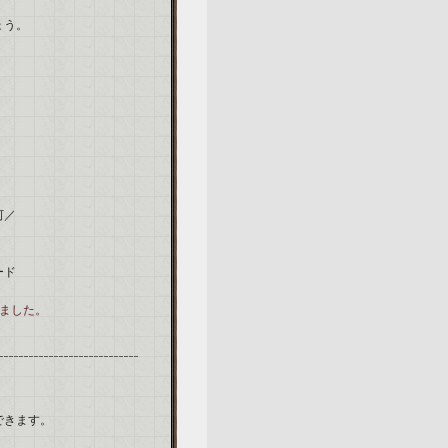
ょう。
河／
ード
しました。
できます。