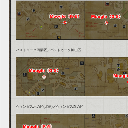
バストゥーク商業区／バストゥーク鉱山区
ウィンダス水の区(北側)／ウィンダス森の区