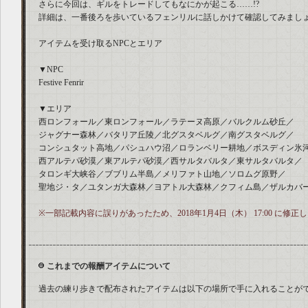
さらに今回は、ギルをトレードしてもなにかが起こる……!?
詳細は、一番後ろを歩いているフェンリルに話しかけて確認してみまし
アイテムを受け取るNPCとエリア
▼NPC
Festive Fenrir
▼エリア
西ロンフォール／東ロンフォール／ラテーヌ高原／バルクルム砂丘／
ジャグナー森林／バタリア丘陵／北グスタベルグ／南グスタベルグ／
コンシュタット高地／パシュハウ沼／ロランベリー耕地／ボスディン氷
西アルテパ砂漠／東アルテパ砂漠／西サルタバルタ／東サルタバルタ／
タロンギ大峡谷／ブブリム半島／メリファト山地／ソロムグ原野／
聖地ジ・タ／ユタンガ大森林／ヨアトル大森林／クフィム島／ザルカバ
※一部記載内容に誤りがあったため、2018年1月4日（木） 17:00 に修正
これまでの報酬アイテムについて
過去の練り歩きで配布されたアイテムは以下の場所で手に入れることが