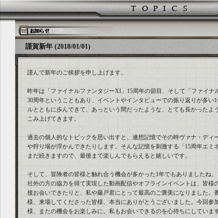
謹賀新年 (2018/01/01)
謹んで新年のご挨拶を申し上げます。
昨年は「ファイナルファンタジーXI」15周年の節目、そして「ファイナ
30周年ということもあり、イベントやインタビューでの振り返りが多い
ルとともに歩んできて、あっという間だったような、とても長かったよう
こみ上げてきます。
過去の個人的なトピックを思い出すと、連想記憶でその時ヴァナ・ディ
や狩り場が浮かんできたりします。そんな記憶を刺激する「15周年エミ
まだ続きますので、最後まで楽しんでもらえると嬉しいです。
そして、冒険者の皆様と触れ合う機会が多かった1年でもありましたね。
社外の方の協力を得て実現した動画配信やオフラインイベントは、皆様
接お会いできたりと、私や藤戸君にとって最高のご褒美になりました。
様、来場してくださった皆様、本当にありがとうございました。今回参
様、またの機会をお楽しみに。私もお会いできるのを心待ちにしていま