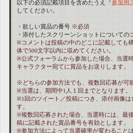
以下の必須記載項目を含めたうえ『
参加用
してください。
・欲しい賞品の番号
※必須
・添付したスクリーンショットについての
※コメントは投稿の中のどこに記載しても
体で500文字以内に収めてください。
※公式フォーラムから参加した場合、当選
キャラクター宛てに賞品をお送りします。
※どちらの参加方法でも、複数回応募が可
※当選は、期間中1人１回までとなります。
※1回のツイート／投稿につき、添付画像は
す。
※複数回応募された場合、当選時には、最
稿に記載された賞品番号を有効とします。
※参加方法によって当選確率が変わること