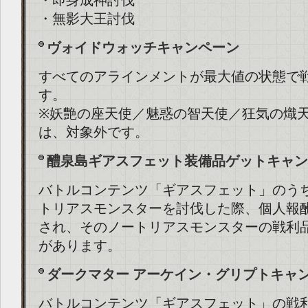
・即身成神討伐
・無影大王討伐
ヴォイドウォッチキャンペーン
すべてのアラインメントが最大値の状態で
す。
※妖艶の座天使／魅惑の智天使／狂気の熾
は、対象外です。
醴泉島ギアスフェット装備品ゲットキャン
バトルコンテンツ「ギアスフェット」のう
トリアスモンスターを討伐した際、個人報
され、そのノートリアスモンスターの戦利
があります。
ダークマター アーケイン・グリプトキャ
バトルコンテンツ「ギアスフェット」の戦