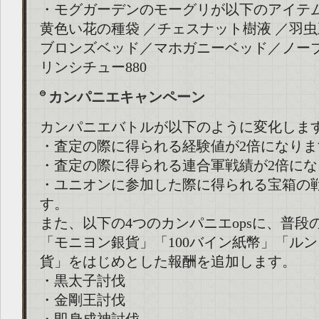
・モグガーデンのモーグリが以下のアイテ
黄色い花の種袋 ／チェスナット樹液 ／羽
ブロンズベッド／マホガニーベッド／ノー
リンシチュー880
カンパニエキャンペーン
カンパニエバトルが以下のように変化しま
・査定の際に得られる経験値が2倍になりま
・査定の際に得られる連合軍戦績が2倍にな
・ユニオンに参加した際に得られる宝箱の
す。
また、以下の4つのカンパニエopsに、普段
「モニヨン銀貨」「100バイン紙幣」「ル
貨」をはじめとした報酬を追加します。
・黒太子討伐
・金剛王討伐