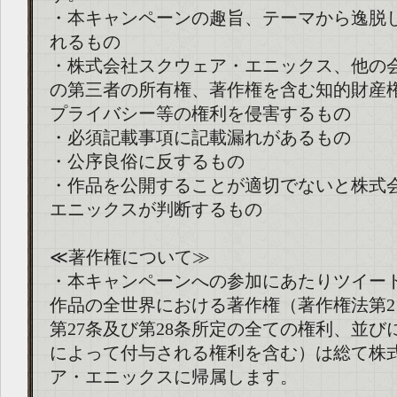
・本キャンペーンの趣旨、テーマから逸脱
れるもの
・株式会社スクウェア・エニックス、他の
の第三者の所有権、著作権を含む知的財産
プライバシー等の権利を侵害するもの
・必須記載事項に記載漏れがあるもの
・公序良俗に反するもの
・作品を公開することが適切でないと株式
エニックスが判断するもの
≪著作権について≫
・本キャンペーンへの参加にあたりツイー
作品の全世界における著作権（著作権法第21
第27条及び第28条所定の全ての権利、並び
によって付与される権利を含む）は総て株
ア・エニックスに帰属します。