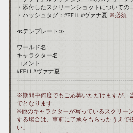
・添付したスクリーンショットについての
・ハッシュタグ：#FF11 #ヴァナ夏
※必須
≪テンプレート≫
--------------------------------------------------------
ワールド名:
キャラクター名:
コメント:
#FF11 #ヴァナ夏
--------------------------------------------------------
※期間中何度でもご応募いただけますが、
でとなります。
※他のキャラクターが写っているスクリー
する場合は、事前に了承をもらったうえで
い。