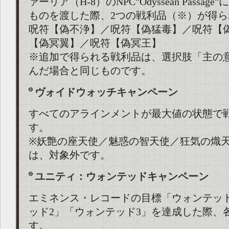
ァーリア（H-8）のNPC"Odyssean Passa
ものを渡した際、2つの戦利品（※）が得ら
呪符【偽不浄】／呪符【偽猛毒】／呪符【
【偽冥翼】／呪符【偽冥王】
※追加で得られる戦利品は、選択肢「主の
んだ場合と同じものです。
ヴォイドウォッチキャンペーン
すべてのアラインメントが最大値の状態で
す。
※妖艶の座天使／魅惑の智天使／狂気の熾
は、対象外です。
ユニティ：ウォンテッドキャンペーン
エミネンス・レコードの目標「ウォンテッ
ッド2」「ウォンテッド3」を達成した際、
す。