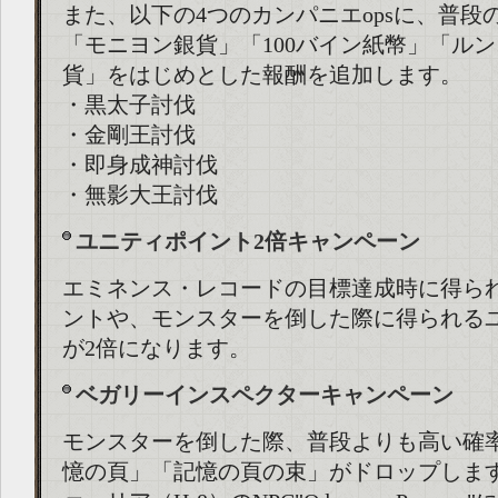
また、以下の4つのカンパニエopsに、普段
「モニヨン銀貨」「100バイン紙幣」「ル
貨」をはじめとした報酬を追加します。
・黒太子討伐
・金剛王討伐
・即身成神討伐
・無影大王討伐
ユニティポイント2倍キャンペーン
エミネンス・レコードの目標達成時に得ら
ントや、モンスターを倒した際に得られる
が2倍になります。
ベガリーインスペクターキャンペーン
モンスターを倒した際、普段よりも高い確
憶の頁」「記憶の頁の束」がドロップしま