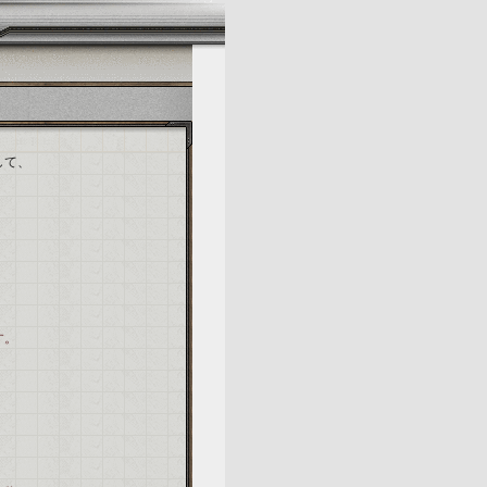
)
して、
す。