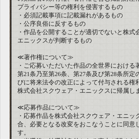
プライバシー等の権利を侵害するもの
・必須記載事項に記載漏れがあるもの
・公序良俗に反するもの
・作品を公開することが適切でないと株式
エニックスが判断するもの
≪著作権について≫
・ご応募いただいた作品の全世界における
第21条乃至第26条、第27条及び第28条所
びに将来法令の改正によって付与される権
株式会社スクウェア・エニックスに帰属し
≪応募作品について≫
・応募作品を株式会社スクウェア・エニッ
合、必要となる改変をおこなうことに同意
す。