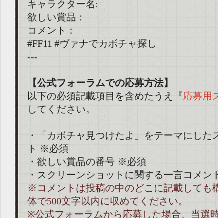
キャラクター名:
欲しい賞品：
コメント：
#FF11 #ヴァナでカボチャ探し
---
【公式フォーラムでの応募方法】
以下の必須記載項目を含めたうえ『
応募用
してください。
・「カボチャ見つけたよ」をテーマにした
ト ※必須
・欲しい賞品の番号 ※必須
・スクリーンショットに関する一言コメン
※コメントは投稿の中のどこに記載しても
体で500文字以内に収めてください。
※公式フォーラムから応募した場合、当選