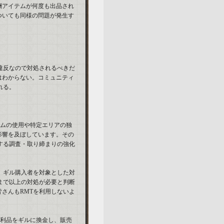
酬アイテムが何度も出品され
ついても同様の問題が発生す
違反なので対処されるべきだ
はわからない。コミュニティ
れる。
ラムの使用や特定エリアの独
影響を及ぼしています。その
する調査・取り締まりの強化
、ギル購入者を対象とした対
まで以上の対処が必要と判断
さんもRMTを利用しないよ
戦利品をギルに換金し、販売