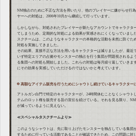
NM独占のために不正な方法を用いたり、他のプレイヤーに嫌がらせ行
ヤーへの対処は、2006年10月から継続して行っています。
しかしながら、対処されたプレイヤーが新たなアカウントでキャラクタ
てしまうため、定期的な対処による効果が実感されにくくなっていまし
スクチームは、このようなキャラクターの本格的な活動を未然に防ぐた
対処を実施してきました。
その結果、直接不正な方法を用いるキャラクターは減りましたが、最近
いず特定エリアの占拠やモンスターの独占を行う集団が問題視されるよ
る集団への対処も開始しました。これらの対処は毎月繰り返していきま
にその効果を実感していただけるのではないかと考えています。
高額なアイテム販売を行うためにシャウトし続けているキャラクター
アトルガン白門で特定のキャラクターが、24時間休むことなくシャウト
テムのロット権を販売する旨の宣伝を続けている。それを見る限り、N
が減っているように見えない。
≪スペシャルタスクチームより≫
このようなシャウトは、先に取り上げたモンスターを独占している集団
するために行っている活動であることが確認できたため、この問題に対