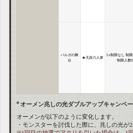
バルガの舞
Lv制限なし 制限
★天誅六人衆
台
制限人数
オーメン兆しの光ダブルアップキャンペー
オーメンが以下のように変化します。
・モンスターを討伐した際に、兆しの光が
※1回目の抽選でアタリを引いた場合は、1