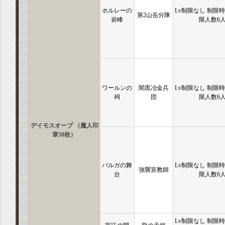
ホルレーの
Lv制限なし 制限時
第2山岳分隊
岩峰
限人数6
ワールンの
闇黒冶金兵
Lv制限なし 制限時
祠
団
限人数6
デイモスオーブ （魔人印
章50枚）
バルガの舞
Lv制限なし 制限時
強襲宣教師
台
限人数6
Lv制限なし 制限時