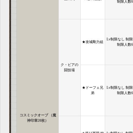
制限人数
Lv制限なし 制限
★攻城剛力組
制限人数
ク・ビアの
闘技場
★ドーフェ兄
Lv制限なし 制限
弟
制限人数
コスミックオーブ （魔
神印章20枚）