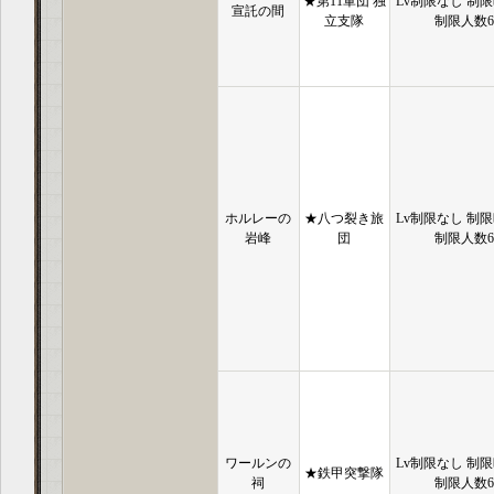
★第11軍団 独
Lv制限なし 制限
宣託の間
立支隊
制限人数
ホルレーの
★八つ裂き旅
Lv制限なし 制限
岩峰
団
制限人数
ワールンの
Lv制限なし 制限
★鉄甲突撃隊
祠
制限人数