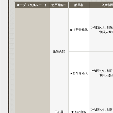
オーブ （交換レート）
使用可能BF
部屋名
入室制
Lv制限なし 制限
★潜行特務隊
制限人数
生贄の間
Lv制限なし 制限
★特命介錯人
制限人数
Lv制限なし 制限
王の間
★蒼の血族