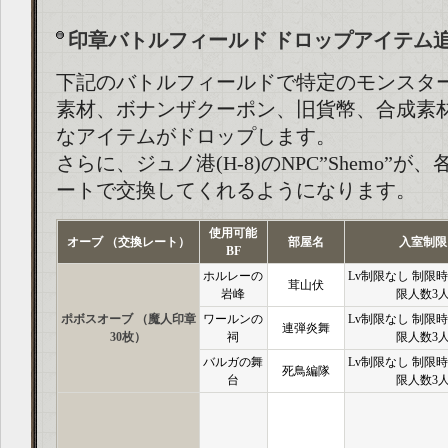
印章バトルフィールド ドロップアイテム
下記のバトルフィールドで特定のモンスタ
素材、ボナンザクーポン、旧貨幣、合成素
なアイテムがドロップします。
さらに、ジュノ港(H-8)のNPC”Shemo”が
ートで交換してくれるようになります。
使用可能
オーブ （交換レート）
部屋名
入室制限
BF
ホルレーの
Lv制限なし 制限時
茸山伏
岩峰
限人数3
ポボスオーブ （魔人印章
ワールンの
Lv制限なし 制限時
連弾炎舞
30枚）
祠
限人数3
バルガの舞
Lv制限なし 制限時
死鳥編隊
台
限人数3