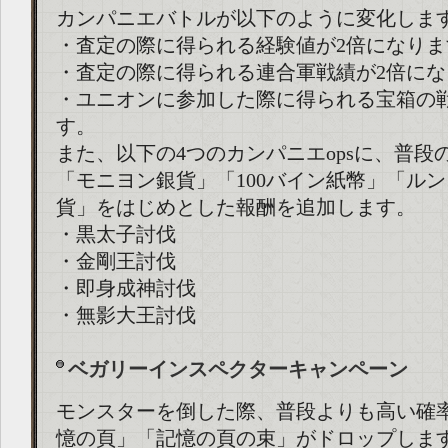
カンパニエバトルが以下のように変化しま
・査定の際に得られる経験値が2倍になりま
・査定の際に得られる連合軍戦績が2倍にな
・ユニオンに参加した際に得られる宝箱の
す。
また、以下の4つのカンパニエopsに、普段
「モニヨン銀貨」「100バイン紙幣」「ル
貨」をはじめとした報酬を追加します。
・黒太子討伐
・金剛王討伐
・即身成神討伐
・無影大王討伐
ベガリーインスペクターキャンペーン
モンスターを倒した際、普段よりも高い確
憶の頁」「記憶の頁の束」がドロップしま