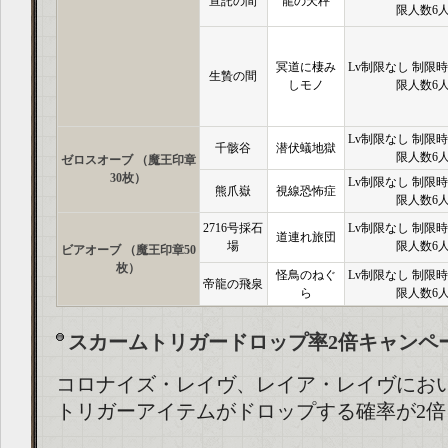
宣託の間
龍の天秤
限人数6
冥道に棲み
Lv制限なし 制限時
生贄の間
しモノ
限人数6
Lv制限なし 制限時
千骸谷
潜伏蟻地獄
限人数6
ゼロスオーブ （魔王印章
30枚）
Lv制限なし 制限時
熊爪嶽
視線恐怖症
限人数6
2716号採石
Lv制限なし 制限時
道連れ旅団
場
限人数6
ビアオーブ （魔王印章50
枚）
怪鳥のねぐ
Lv制限なし 制限時
帝龍の飛泉
ら
限人数6
スカームトリガードロップ率2倍キャンペ
コロナイズ・レイヴ、レイア・レイヴにお
トリガーアイテムがドロップする確率が2