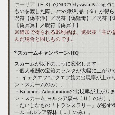
ァーリア（H-8）のNPC"Odyssean Passa
ものを渡した際、2つの戦利品（※）が得ら
呪符【偽不浄】／呪符【偽猛毒】／呪符【
【偽冥翼】／呪符【偽冥王】
※追加で得られる戦利品は、選択肢「主の
んだ場合と同じものです。
スカームキャンペーン-HQ
スカームが以下のように変化します。
・個人報酬の宝箱のランクが大幅に上がり
・“イェクエフ”アクエフ族の出現率が上が
ン・スカームのみ）。
・Balamor's Adumbrationの出現率が上
ン・スカーム-ヨルシア森林〔Ｕ〕のみ）。
・だいじなもの「トランスラリー」が必ず
ーム-ヨルシア森林〔Ｕ〕のみ）。