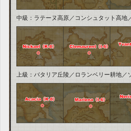
中級：ラテーヌ高原／コンシュタット高地
上級：バタリア丘陵／ロランベリー耕地／