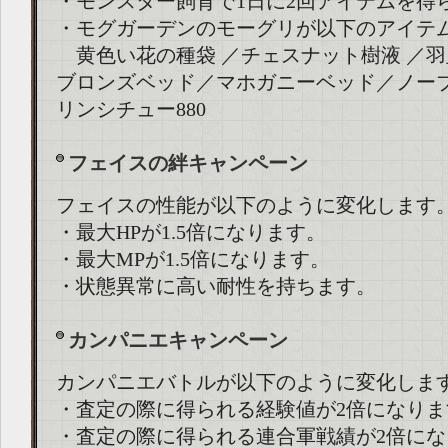
・モンスター飼育で1日に2回アイテムを得
・モグガーデンのモーグリが以下のアイテ
黄色い花の種袋 ／チェスナット樹液 ／羽
ブロンズベッド／マホガニーベッド／ノー
リンシチュー880
フェイスの絆キャンペーン
フェイスの性能が以下のように変化します
・最大HPが1.5倍になります。
・最大MPが1.5倍になります。
・状態異常に高い耐性を持ちます。
カンパニエキャンペーン
カンパニエバトルが以下のように変化しま
・査定の際に得られる経験値が2倍になりま
・査定の際に得られる連合軍戦績が2倍にな