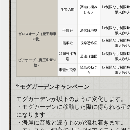
冥道に棲み
Lv制限なし制限時
生贄の間
しモノ
限人数6
Lv制限なし制限時
千骸谷
潜伏蟻地獄
限人数6
ゼロスオーブ（魔王印章
30枚）
Lv制限なし制限時
熊爪嶽
視線恐怖症
限人数6
2716号採石
Lv制限なし制限時
道連れ旅団
場
限人数6
ビアオーブ（魔王印章50
枚）
怪鳥のねぐ
Lv制限なし制限時
帝龍の飛泉
ら
限人数6
モグガーデンキャンペーン
モグガーデンが以下のように変化します。
・モグガーデンに移動した際に得られる星
になります。
・海岸に普段と違うものが流れ着きます。