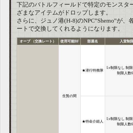
下記のバトルフィールドで特定のモンスタ
ざまなアイテムがドロップします。
さらに、ジュノ港(H-8)のNPC”Shemo”が
ートで交換してくれるようになります。
オーブ （交換レート）
使用可能BF
部屋名
入室制
Lv制限なし 制限
★潜行特務隊
制限人数
生贄の間
Lv制限なし 制限
★特命介錯人
制限人数