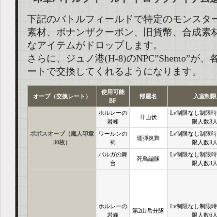
下記のバトルフィールドで特定のモンスタ
素材、ボナンザクーポン、旧貨幣、合成素
なアイテムがドロップします。
さらに、ジュノ港(H-8)のNPC”Shemo”が
ートで交換してくれるようになります。
使用可能
オーブ（交換レート）
部屋名
入室制限
BF
ホルレーの
Lv制限なし制限時
茸山伏
岩峰
限人数3
ポボスオーブ（魔人印章
ワールンの
Lv制限なし制限時
連弾炎舞
30枚）
祠
限人数3
バルガの舞
Lv制限なし制限時
死鳥編隊
台
限人数3
ホルレーの
Lv制限なし制限時
第2山岳分隊
岩峰
限人数6