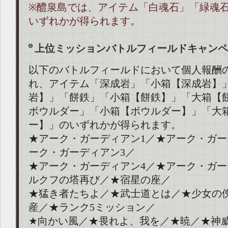
※醴泉島では、アイテム「白魂石」「緑魂
いずれかが得られます。
上位ミッションバトルフィールドキャンペ
以下のバトルフィールドにおいて個人報酬
れ、アイテム「深成岩」「小箱【深成岩】
岩】」「餅鉄」「小箱【餅鉄】」「大箱【
ボウルダー」「小箱【ボウルダー】」「大
ー】」のいずれかが得られます。
★アーク・ガーディアン1／★アーク・ガー
ーク・ガーディアン3／
★アーク・ガーディアン4／★アーク・ガー
ルクフの塔再び／★宿星の座／
★猛き者たちよ／★武士道とは／★少女の
産／★ランク5ミッション／
★向かい風／★畏れよ、我を／★暁／★神