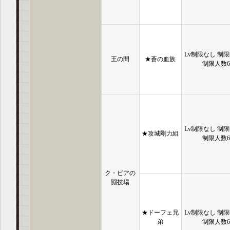
Lv制限なし 制限
王の間
★蒼の血族
制限人数
Lv制限なし 制限
★攻城剛力組
制限人数
ク・ビアの
闘技場
★ドーフェ兄
Lv制限なし 制限
弟
制限人数