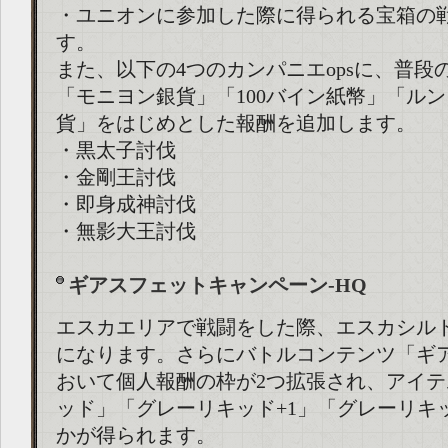
・ユニオンに参加した際に得られる宝箱の
す。
また、以下の4つのカンパニエopsに、普段
「モニヨン銀貨」「100バイン紙幣」「ル
貨」をはじめとした報酬を追加します。
・黒太子討伐
・金剛王討伐
・即身成神討伐
・無影大王討伐
ギアスフェットキャンペーン-HQ
エスカエリアで戦闘をした際、エスカシル
になります。さらにバトルコンテンツ「ギ
おいて個人報酬の枠が2つ拡張され、アイ
ッド」「グレーリキッド+1」「グレーリキ
かが得られます。