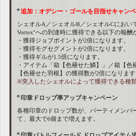
追加：オデシー・ゴールを目指せキャンペ
シェオルA／シェオルB／シェオルCにおいて、"Ot
Vortex"への到達時に獲得できる以下の報
・獲得ジョブポイントが2倍になります。
・獲得モグセグメントが2倍になります。
・獲得ギルが1.5倍になります。
・アイテム「箱【色褪せた鱗】」／箱【色
【色褪せた羽根】の獲得数が2倍になります
※突入したシェオルによって獲得できる種
印章ドロップ率アップキャンペーン
各種印章のドロップ数が、パーティメンバ
て、最大で6個まで増えます。
印章バトルフィールド ドロップアイテム