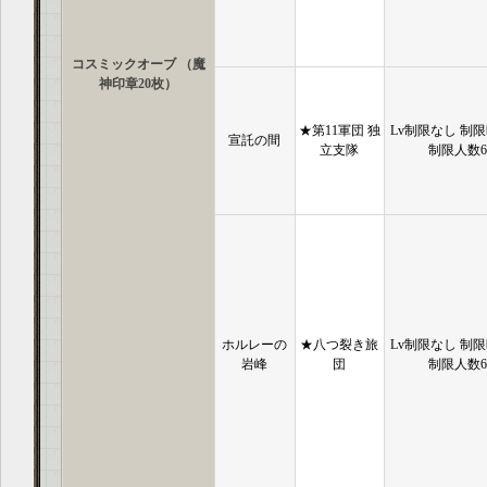
コスミックオーブ （魔
神印章20枚）
★第11軍団 独
Lv制限なし 制限
宣託の間
立支隊
制限人数
ホルレーの
★八つ裂き旅
Lv制限なし 制限
岩峰
団
制限人数