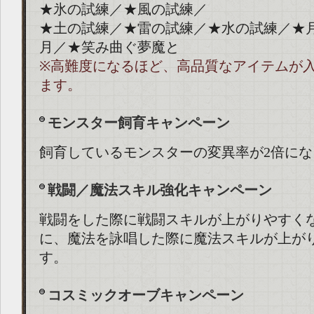
★氷の試練／★風の試練／
★土の試練／★雷の試練／★水の試練／★
月／★笑み曲ぐ夢魔と
※高難度になるほど、高品質なアイテムが
ます。
モンスター飼育キャンペーン
飼育しているモンスターの変異率が2倍にな
戦闘／魔法スキル強化キャンペーン
戦闘をした際に戦闘スキルが上がりやすく
に、魔法を詠唱した際に魔法スキルが上が
す。
コスミックオーブキャンペーン