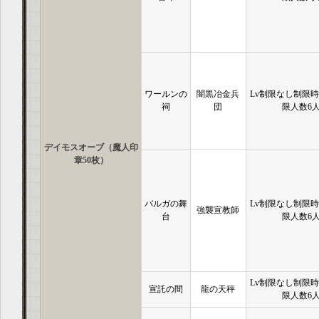
ワールンの
闇黒冶金兵
Lv制限なし制限時
祠
団
限人数6
デイモスオーブ（魔人印
章50枚）
バルガの舞
Lv制限なし制限時
強襲宣教師
台
限人数6
Lv制限なし制限時
宣託の間
龍の天秤
限人数6