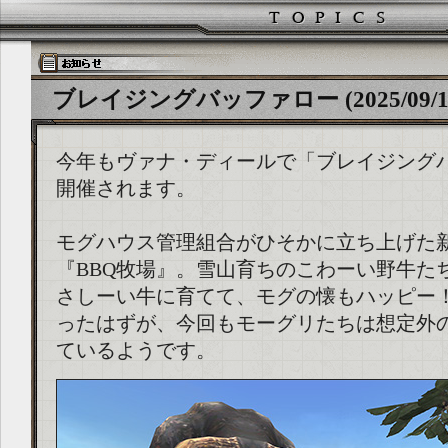
ブレイジングバッファロー (2025/09/1
今年もヴァナ・ディールで「ブレイジング
開催されます。
モグハウス管理組合がひそかに立ち上げた
『BBQ牧場』。雪山育ちのこわーい野牛た
さしーい牛に育てて、モグの懐もハッピー！
ったはずが、今回もモーグリたちは想定外
ているようです。