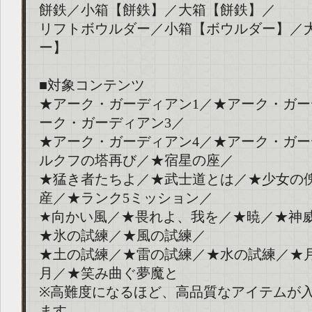
餅鉄／小箱【餅鉄】／大箱【餅鉄】／
リフトボウルダー／小箱【ボウルダー】／
ー】
■対象コンテンツ
★アーク・ガーディアン1／★アーク・ガー
ーク・ガーディアン3／
★アーク・ガーディアン4／★アーク・ガー
ルクフの塔再び／★宿星の座／
★猛き者たちよ／★武士道とは／★少女の
産／★ランク5ミッション／
★向かい風／★畏れよ、我を／★暁／★神
★氷の試練／★風の試練／
★土の試練／★雷の試練／★水の試練／★
月／★笑み曲ぐ夢魔と
※高難度になるほど、高品質なアイテムが
ます。