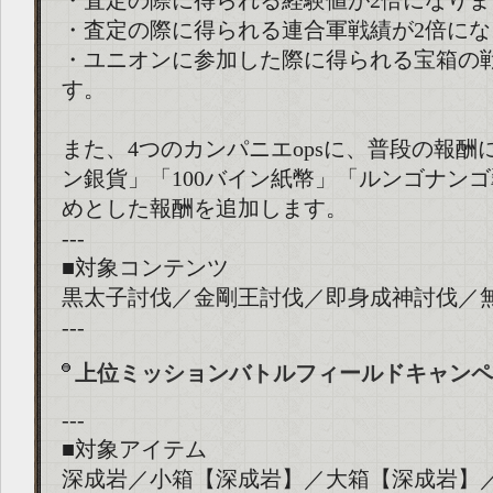
・査定の際に得られる経験値が2倍になりま
・査定の際に得られる連合軍戦績が2倍にな
・ユニオンに参加した際に得られる宝箱の
す。
また、4つのカンパニエopsに、普段の報酬
ン銀貨」「100バイン紙幣」「ルンゴナン
めとした報酬を追加します。
---
■対象コンテンツ
黒太子討伐／金剛王討伐／即身成神討伐／
---
上位ミッションバトルフィールドキャンペ
---
■対象アイテム
深成岩／小箱【深成岩】／大箱【深成岩】