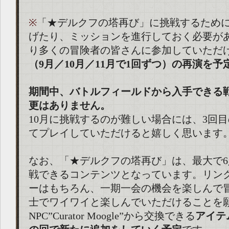
※
「★デルクフの塔再び」に挑戦するため
げたり、ミッションを進行しておく必要が
り多くの冒険者の皆さんに参加していただ
（9月／10月／11月で1回ずつ）の再演を
期間中、バトルフィールドから入手できる
更はありません。
10月に挑戦するのが難しい場合には、3回
てプレイしていただけると嬉しく思います
なお、「★デルクフの塔再び」は、最大で
戦できるコンテンツとなっています。リン
ーはもちろん、一期一会の機会を楽しんで
士でワイワイと楽しんでいただけることを
NPC”Curator Moogle”から交換できる
アイテ