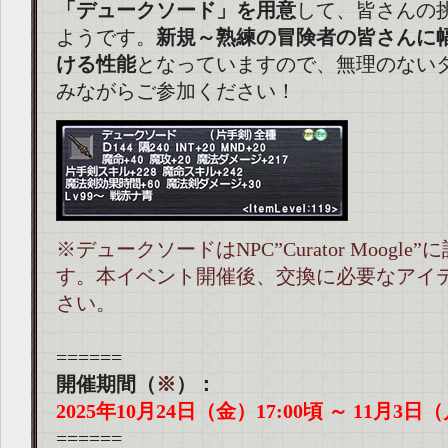
「デュークソード」を用意
して、皆さんの
ようです。
新規～熟練の冒険者の皆さんに
ける性能
となっていますので、無理のない
みながらご参加ください！
※デュークソードはNPC”Curator Moogle
す。本イベント開催後、交換に必要なアイ
さい。
======
開催期間（
※
）：
2025年10月24日（金）17:00頃 ～ 11月3日（
======