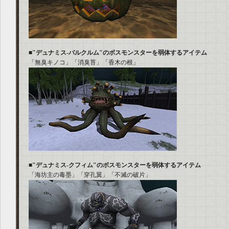
■"デュナミス-バルクルム"のボスモンスターを弱体するアイテム
「無臭キノコ」「消臭苔」「香木の根」
■"デュナミス-クフィム"のボスモンスターを弱体するアイテム
「海坊主の毒墨」「穿孔翼」「不滅の破片」