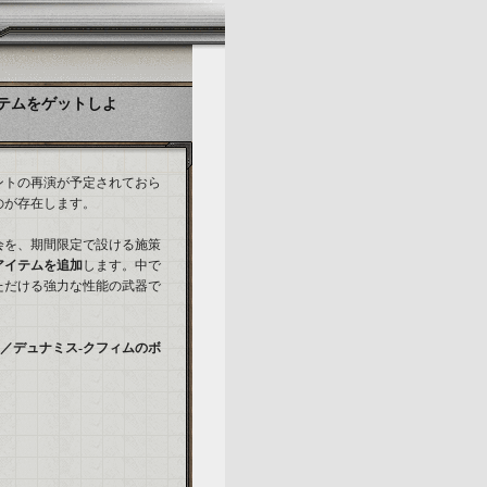
テムをゲットしよ
ントの再演が予定されておら
のが存在します。
会を、期間限定で設ける施策
アイテムを追加
します。中で
ただける強力な性能の武器で
ム／デュナミス-クフィムのボ