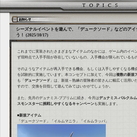
シーズナルイベントを遊んで、「デュークソード」などのアイ
う！ (2025/10/17)
これまでに実装されたさまざまなアイテムのなかには、ゲーム内のイベ
ず現時点で入手手段が存在していないもの、入手機会が限られているも
そのようなアイテムが再入手できる機会、もしくは入手しやすくなる機
を試験的に実施しています。本コンセプトに加えて、今回は
複数の新規
も「
デュークソード
」は、新規～熟練の冒険者の皆さんに幅広く活用い
すので、交換を目指して遊んでみてはいかがでしょうか。
また、先月のデュナミス-ブブリムに続き、今月は
デュナミス-バルクル
スモンスターに挑戦しやすくなるキャンペーン
も実施します。
■新規アイテム
「デュークソード」「イルムマニラ」「イルムラッパ」