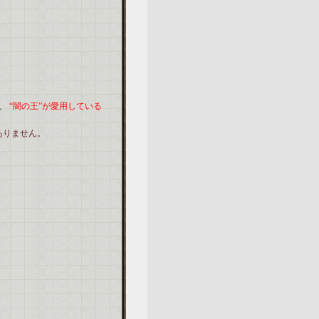
、
“闇の王”が愛用している
ありません。