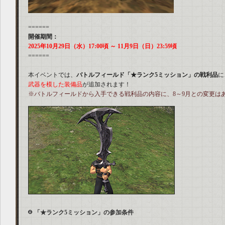
======
開催期間：
2025年10月29日（水）17:00頃 ～ 11月9日（日）23:59頃
======
本イベントでは、
バトルフィールド「★ランク5ミッション」の戦利品
に
武器を模した装備品
が追加されます！
※バトルフィールドから入手できる戦利品の内容に、8～9月との変更は
「★ランク5ミッション」の参加条件