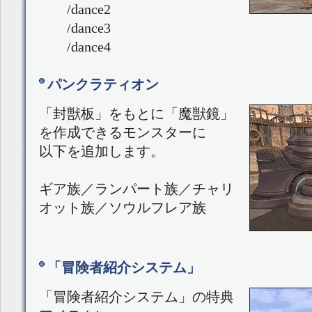
/dance2
/dance3
/dance4
パンクラティオン
「封獣板」をもとに「魔獣鏡」
を作成できるモンスターに
以下を追加します。
ギア族／ランパート族／チャリ
オット族／ソウルフレア族
「冒険者紹介システム」
「冒険者紹介システム」の特典