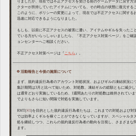
りましたが、現在では不正アクセスを受ける前のゲームデータに戻す方
クターが所持していたアイテムについても、その時点の状態に復元する
このように、ポリシーの変更によって、現在では不正アクセスに関する
迅速に対応できるようになりました。
もしも、以前に不正アクセスの被害に遭い、アイテムやギルを失ったこ
ている方がいらっしゃいましたら、「不正アクセス対策ページ」をご確
ョンセンターへご相談ください。
不正アクセス対策ページは『
こちら
』。
活動報告と今後の施策について
まず、規約違反行為者のアカウント対処状況、およびギルの凍結状況につ
集計期間は3月と比べて短いため、対処数、凍結ギルの総額ともに減少し
は通常どおり実施しているため、1週間あたりの対処数は維持されていま
でよりもさらに短い間隔で対処を実施しています。
RMT(
※1
)を目的とした規約違反行為者たちは、これまでの対処および対
では効率よくギルを稼ぐことができなくなっていますが、スペシャルタ
処を継続しつつ、これらの規約違反行為者の動向を注視し、さまざまな
ます。