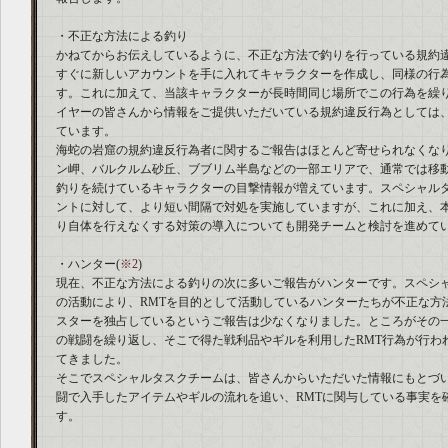
・不正な方法による釣り
かねてからお伝えしているように、不正な方法で釣りを行っている規約
すぐに新しいアカウントを手に入れてキャラクターを作成し、同様の行
す。これに加えて、当該キャラクターが長時間同じ場所でこの行為を繰
イヤーの皆さんから情報をご提供いただいている規約違反行為としては
ています。
海蛇の岩窟の規約違反行為者に関するご報告はほとんど寄せられなくな
ン岬、バルクルム砂丘、ブブリム半島などの一部エリアで、通常では移
釣りを続けているキャラクターの目撃情報が増えています。スペシャル
ントに対して、より短い間隔で対処を実施していますが、これに加え、
り自体を行えなくする対策の導入についても開発チームと検討を進めて
・ハンター(
※2
)
現在、不正な方法による釣りの次に多いご報告がハンターです。スペシ
の活動により、RMTを目的として活動しているハンターたちが不正な方
スターを独占しているというご報告は少なくなりました。ところがその
の戦闘を繰り返し、そこで得た戦利品やギルを利用したRMT行為が行わ
てきました。
そこでスペシャルタスクチームは、皆さんからいただいた情報にもとづ
闘で入手したアイテムやギルの流れを追い、RMTに関与している事実を
す。