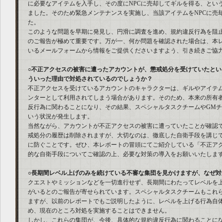
に必要なアイテムを入手し、その度にNPCに売却してギルを得る、とい
ました。そのため緊急メンテナンスを実施し、当該アイテムをNPCに売
た。
このような問題を早期に発見し、円滑に調査を進め、規約違反行為を阻
のご報告が極めて重要です。万が一、何か問題を確認された場合は、本
いるメールフォームから情報をご提供くださいますよう、引き続きご協
○不正アクセスの被害に遭ったアカウントが、懲戒処分を受けていたと
ういった理由で対処されているのでしょうか？
不正アクセスを受けているアカウントのキャラクターは、ギルやアイテ
ンターとして利用されてしまう場合があります。そのため、本来の所有
反行為に関わることになり、その結果、スペシャルタスクチームやGM
いう状況が発生します。
当然ながら、アカウントが不正アクセスの被害に遭っていたことが確認
戒処分の履歴は削除されますが、大切なのは、徹底した自衛手段を講じ
に防ぐことです。ぜひ、本レポートの冒頭にてご紹介している「不正ア
的な自衛手段についてご確認の上、必要な対策の導入をお願いいたしま
○長期間レベル上げのみを続けている不審な集団を見かけますが、なぜ
クエストやミッションなどを一切進行せず、長期間にわたってレベルを
がいるとのご報告が寄せられています。スペシャルタスクチームもこれ
ますが、以前のレポートでもご説明したように、レベルを上げる行為自
め、現在のところ対処を実施することはできません。
しかし、これらの集団が、今後、具体的な規約違反行為に関わることに