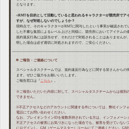
となります。
○RMTを目的として活動していると思われるキャラクターが競売所でア
すが、なぜ対処しないのでしょうか？
現時点で、そのキャラクターがRMTに関与したという事実が確認されて
した不審な集団によるレベル上げと同様に、競売所においてアイテムの
規約違反行為には該当せず、それだけで対処されることはありませんが
明した場合は必ず適切に対処されますので、ご安心ください。
ご報告・ご連絡について
スペシャルタスクチームでは、規約違反行為などに関する皆さんからの
ます。ぜひご協力をお願いいたします。
ご報告窓口は『
こちら
』。
※ご報告いただいた内容に対して、スペシャルタスクチームからは個別
できません。
※不正アクセスなどのアカウントに関連する件については、弊社インフ
電話にてお問い合わせください。
なお、プレイオンラインIDを複数所持されている方は、インフォメーシ
不正アクセスの被害にお気づきになった場合でも、被害を受けていないプ
にログインし、GM（ゲームマスター）コールにてご連絡ください。GM