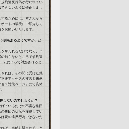
う規約違反行為が行われてい
却できないように修正しまし
止するためには、皆さんから
レポートの最後にご紹介して
力をお願いいたします。
いう例もあるようですが、ど
ムを奪われるだけでなく、ハ
者の知らないところで規約違
チームによって対処されると
できれば、その間に受けた懲
て不正アクセスの被害を未然
クセス対策ページ」にて具体
す。
対処しないのでしょうか？
上げているだけの不審な集団
らの集団の状況を注視してい
体は規約違反行為ではないた
なれば、当然対処されること