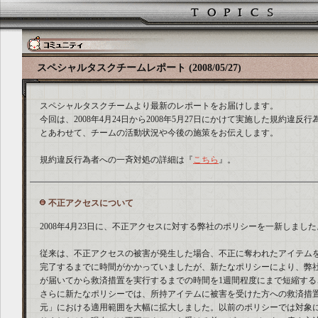
スペシャルタスクチームレポート (2008/05/27)
スペシャルタスクチームより最新のレポートをお届けします。
今回は、2008年4月24日から2008年5月27日にかけて実施した規約違
とあわせて、チームの活動状況や今後の施策をお伝えします。
規約違反行為者への一斉対処の詳細は『
こちら
』。
不正アクセスについて
2008年4月23日に、不正アクセスに対する弊社のポリシーを一新しました
従来は、不正アクセスの被害が発生した場合、不正に奪われたアイテム
完了するまでに時間がかかっていましたが、新たなポリシーにより、弊
が届いてから救済措置を実行するまでの時間を1週間程度にまで短縮する
さらに新たなポリシーでは、所持アイテムに被害を受けた方への救済措
元」における適用範囲を大幅に拡大しました。以前のポリシーでは対象