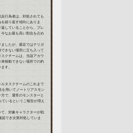
違反行為者は、対処されても
為を繰り返す傾向にありま
り返していることから、プレ
、今なお最も高い割合を占め
りましたが、最近ではテリガ
動できない場所に立ち入って
タスクチームは、当該アカウ
本来移動できない場所での釣
います。
ャルタスクチームのこれまで
法を用いてノートリアスモン
一方で、通常のモンスターと
れているというご報告が増え
いて、対象キャラクターが戦
確認でき次第対処していま