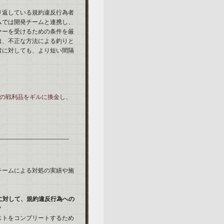
り返している規約違反行為者
ムでは開発チームと連携し、
ァーを受けるための条件を厳
は、不正な方法による釣りと
者に対しても、より短い間隔
数の戦利品をギルに換金し、
チームによる対処の実績や施
に対して、規約違反行為への
？
ストをコンプリートするため