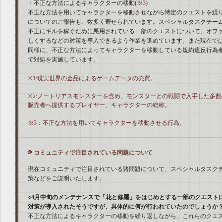
・不正な方法によるキャラクターの移動(
※3
)
不正な方法を用いてキャラクターを移動させながら特定のクエストを繰
についてのご報告も、数多く寄せられています。スペシャルタスクチー
不正にギルを稼ぐために悪用されている一部のクエストについて、オフ
しくするなどの対策を導入できるよう作業を進めています。また現在で
同様に、不正な方法によってキャラクターを移動している規約違反行為
で対処を実施しています。
※1:現実世界の金品によるゲームデータの売買。
※2:ノートリアスモンスターを含め、モンスターとの戦闘で入手した多
販売者へ提供するプレイヤー、キャラクターの総称。
※3：不正な方法を用いてキャラクターを移動させる行為。
コミュニティで注目されている問題について
現在コミュニティで注目されている諸問題について、スペシャルタスク
策などをご説明いたします。
○4月中旬のメンテナンスで「花と修羅」をはじめとする一部のクエスト
対策が導入されたそうですが、具体的に何が行われていたのでしょうか
不正な方法によるキャラクターの移動を繰り返しながら、これらのクエ